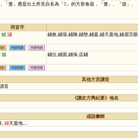
，「
簠
」應是出土所見自名為「
𠤳
」的方形食器，「
簠
」、「
䀇
」、
同音字
痡
鯆
誧
鋪敘,鋪張,鋪陳,鋪墊,鋪蓋,鋪天蓋地,鋪眉苫
同韻
同韻同調
同聲同調
甫
舖
鋪位,鋪面,鋪保,店鋪
同韻
同韻同調
同聲同調
其他方言讀音
讀音
《讀史方輿紀要》地名
成語彙輯
眼,
鋪
天蓋地…