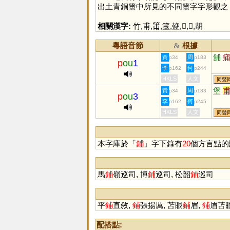
出土青銅簠中所見的不同簠字字形觀之
相關漢字:
竹
,
甫
,
𥮉
,
簠
,
䀇
,
𠤳
,
𠤱
,
胡
粵語音節
根據
&
舖
黃
周
p34
p183
p
ou
1
李
何
p162
p244
HKLS
人文
同聲
堡
黃
周
p34
p183
p
ou
3
李
何
p162
p245
HKLS
人文
同聲
本字庫於「
鋪
」字下錄有
20
個方言點的
馬
鋪
嶺巡司, 博
鋪
巡司, 松韶
鋪
巡司
平
鋪
直敘,
鋪
張揚厲, 苫眼
鋪
眉,
鋪
眉苫
配搭點: