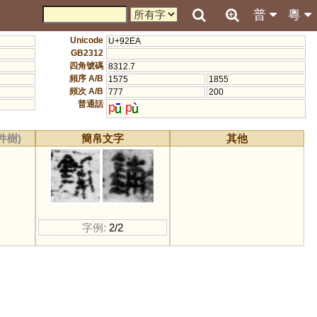
普
粵
Unicode
U+92EA
GB2312
四角號碼
8312.7
頻序 A/B
1575
1855
頻次 A/B
777
200
普通話
p
p
件樹)
簡帛文字
其他
字例:
2/2