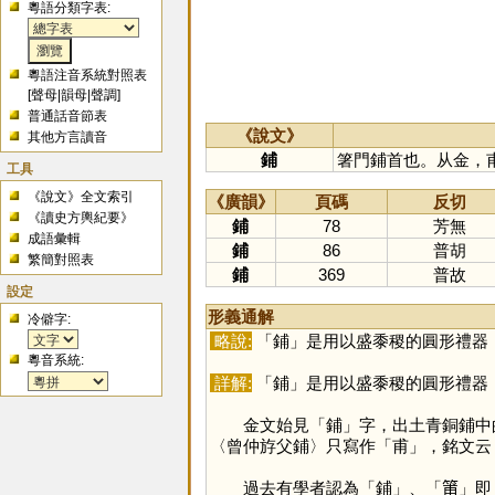
粵語分類字表:
粵語注音系統對照表
[
聲母
|
韻母
|
聲調
]
普通話音節表
《說文》
其他方言讀音
鋪
箸門鋪首也。从金，
工具
《說文》全文索引
《廣韻》
頁碼
反切
《讀史方輿紀要》
鋪
78
芳無
成語彙輯
鋪
86
普胡
繁簡對照表
鋪
369
普故
設定
形義通解
冷僻字:
略說:
「
鋪
」是用以盛黍稷的圓形禮器
粵音系統:
詳解:
「
鋪
」是用以盛黍稷的圓形禮器
金文始見「
鋪
」字，出土青銅鋪中
〈曾仲斿父鋪〉只寫作「
甫
」，銘文云
過去有學者認為「
鋪
」、「
𥮉
」即