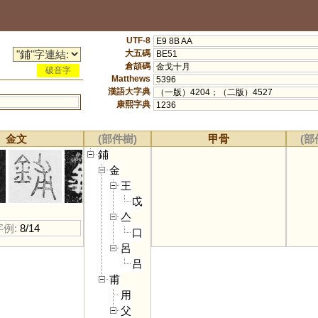
UTF-8
E9 8B AA
大五碼
BE51
倉頡碼
金戈十月
破音字
Matthews
5396
漢語大字典
（一版）4204；（二版）4527
康熙字典
1236
金文
(部件樹)
甲骨
(部
鋪
金
王
戉
亼
字例:
8/14
口
呂
吕
甫
用
父