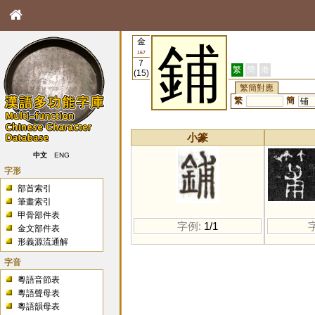
金
鋪
167
7
繁
簡
港
(15)
繁簡對應
繁
簡
铺
小篆
中文
ENG
字形
部首索引
筆畫索引
甲骨部件表
字例:
1/1
金文部件表
形義源流通解
字音
粵語音節表
粵語聲母表
粵語韻母表