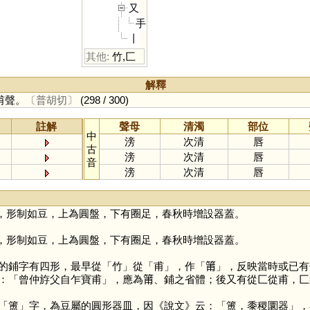
又
手
丨
其他:
竹
,
匚
解釋
甫聲。
〔普胡切〕
(298 / 300)
註解
聲母
清濁
部位
中
滂
次清
唇
古
滂
次清
唇
音
滂
次清
唇
，形制如豆，上為圓盤，下有圈足，春秋時增設器蓋。
，形制如豆，上為圓盤，下有圈足，春秋時增設器蓋。
的鋪字有四形，最早從「
竹
」從「
甫
」，作「
𥮉
」，反映當時或已有
：「曾仲斿父自乍寶甫」，應為𥮉、鋪之省體；後又有從匚從甫，
「
簠
」字，為豆屬的圓形器皿，因《說文》云：「簠，黍稷圜器」，