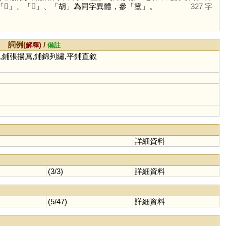
「
𠤳
」、「
𠤱
」、「
胡
」為同字異體，參「
簠
」。
327 字
詞例(
) /
解釋
備註
眼,鋪張揚厲,鋪錦列繡,平鋪直敘
詳細資料
(3/3)
詳細資料
(5/47)
詳細資料