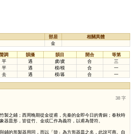
部居
相關異體
金
聲調
韻攝
韻目
開合
等第
平
遇
虞
/
虞
合
三
平
遇
模
/
模
合
一
去
遇
模
/
暮
合
一
38 字
竹製之鋪；西周晚期從金從甫，先秦的金即今日的青銅；春秋時
匚象器皿形，皆從竹、金或匚作為義符，以甫為聲符。
與鋪的形製器用同，而以「
䀇
」為方形器皿之名，此說可商。自