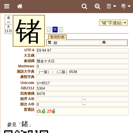
普
粵
金
锗
167
8
繁
簡
港
(13)
繁簡對應
繁
簡
鍺
UTF-8
E9 94 97
大五碼
倉頡碼
難金十大日
Matthews
0
漢語大字典
（一版）；（二版）4538
康熙字典
Unicode
U+9517
GB2312
5364
四角號碼
8476
頻序 A/B
--
頻次 A/B
0
--
普通話
d
u
zh
鍺
參見「
」