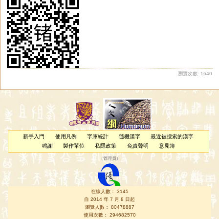
瀏覽次數: 1640
新手入門
使用凡例
字庫統計
隨機漢字
最近被搜索的漢字
鳴謝
製作單位
私隱政策
免責聲明
意見簿
（
管理員
）
在線人數： 3145
自 2014 年 7 月 8 日起
瀏覽人數： 80478887
使用次數： 294682570