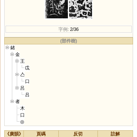
字例:
2/36
(部件樹)
鍺
金
王
戉
亼
口
呂
吕
者
木
口
◎
《廣韻》
頁碼
反切
註解