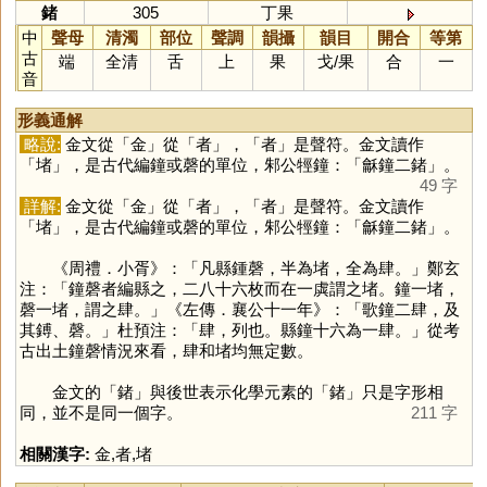
鍺
305
丁果
中
聲母
清濁
部位
聲調
韻攝
韻目
開合
等第
古
端
全清
舌
上
果
戈
/
果
合
一
音
形義通解
略說:
金文從「
金
」從「
者
」，「
者
」是聲符。金文讀作
「
堵
」，是古代編鐘或磬的單位，邾公牼鐘：「龢鐘二鍺」。
49 字
詳解:
金文從「
金
」從「
者
」，「
者
」是聲符。金文讀作
「
堵
」，是古代編鐘或磬的單位，邾公牼鐘：「龢鐘二鍺」。
《周禮．小胥》：「凡縣鍾磬，半為堵，全為肆。」鄭玄
注：「鐘磬者編縣之，二八十六枚而在一虡謂之堵。鐘一堵，
磬一堵，謂之肆。」《左傳．襄公十一年》：「歌鐘二肆，及
其鎛、磬。」杜預注：「肆，列也。縣鐘十六為一肆。」從考
古出土鐘磬情況來看，肆和堵均無定數。
金文的「
鍺
」與後世表示化學元素的「
鍺
」只是字形相
同，並不是同一個字。
211 字
相關漢字:
金
,
者
,
堵