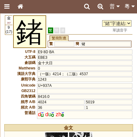
普
粵
金
鍺
167
9
繁
簡
港
單讀音字
(17)
繁簡對應
繁
簡
锗
UTF-8
E9 8D BA
大五碼
EBE3
倉頡碼
金十大日
Matthews
0
漢語大字典
（一版）4214；（二版）4537
康熙字典
1243
Unicode
U+937A
GB2312
四角號碼
8416.0
頻序 A/B
4024
5019
頻次 A/B
36
1
普通話
d
d
u
zh
金文