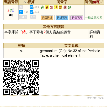
粵語音節
根據
同音字
詞例(
) /
&
解釋
備
這
者
姐
堵
姊
赭
媎
黃
周
p185
z
e
2
李
何
p198
p146
HKLS
人文
一種金屬元素
同聲同韻
同韻同調
同聲同調
其他方言讀音
本字庫於「
鍺
」字下錄有
2
個方言點的讀音
詳細資
料
詞類
英文意義
n.
germanium
(
Ge
);
No
.
32
of
the
Periodic
Table
;
a
chemical
element
瀏覽次數: 5566