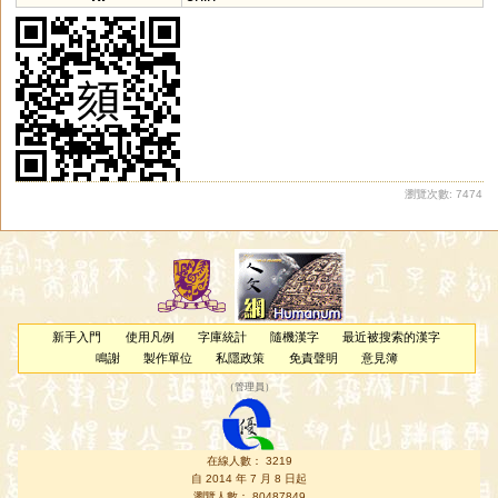
瀏覽次數: 7474
新手入門
使用凡例
字庫統計
隨機漢字
最近被搜索的漢字
鳴謝
製作單位
私隱政策
免責聲明
意見簿
（
管理員
）
在線人數： 3219
自 2014 年 7 月 8 日起
瀏覽人數： 80487849