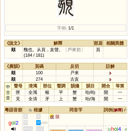
字例:
1/1
《說文》
解釋
部居
相關異體
頦
醜也。从頁，亥聲。
〔戶來切〕
頁
(184 / 181)
《廣韻》
頁碼
反切
註解
頦
100
戸來
頦
274
古亥
聲母
清濁
部位
聲調
韻攝
韻目
開合
等第
中
古
匣
全濁
喉
平
蟹
咍
/
咍
開
一
音
見
全清
牙
上
蟹
咍
/
海
開
一
粵語音節
根據
同音字
詞例(
) /
&
解釋
備
改
胲
黃
周
g
oi
2
李
何
p262
h
oi
4
HKLS
人文
「頦
」的