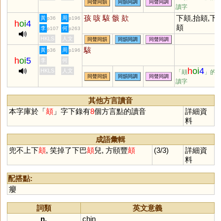
同聲同韻
同韻同調
同聲同調
讀字
孩
咳
駭
骸
欬
下頦,抬頦,下
黃
周
p36
p196
h
oi
4
頦
李
何
p107
p263
HKLS
人文
同聲同韻
同韻同調
同聲同調
駭
黃
周
p36
p196
h
oi
5
李
何
h
oi
4
HKLS
人文
「頦
」的
同聲同韻
同韻同調
同聲同調
讀字
其他方言讀音
本字庫於「
頦
」字下錄有
8
個方言點的讀音
詳細資
料
成語彙輯
兜不上下
頦
, 笑掉了下巴
頦
兒, 方頤豐
頦
(3/3)
詳細資
料
配搭點:
癭
詞類
英文意義
n.
chin