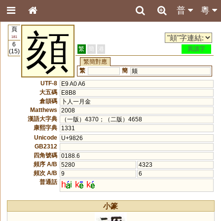
普
粵
頁
頦
181
6
繁
簡
港
異讀字
(15)
繁簡對應
繁
簡
颏
UTF-8
E9 A0 A6
大五碼
E8B8
倉頡碼
卜人一月金
Matthews
2008
漢語大字典
（一版）4370；（二版）4658
康熙字典
1331
Unicode
U+9826
GB2312
四角號碼
0188.6
頻序 A/B
5280
4323
頻次 A/B
9
6
普通話
h
i
k
k
小篆