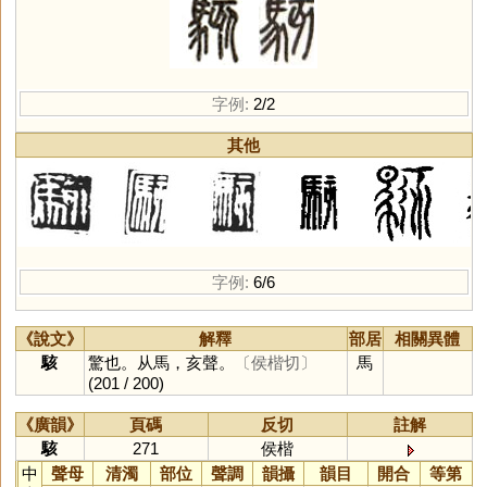
字例:
2/2
其他
字例:
6/6
《說文》
解釋
部居
相關異體
駭
驚也。从馬，亥聲。
〔侯楷切〕
馬
(201 / 200)
《廣韻》
頁碼
反切
註解
駭
271
侯楷
中
聲母
清濁
部位
聲調
韻攝
韻目
開合
等第