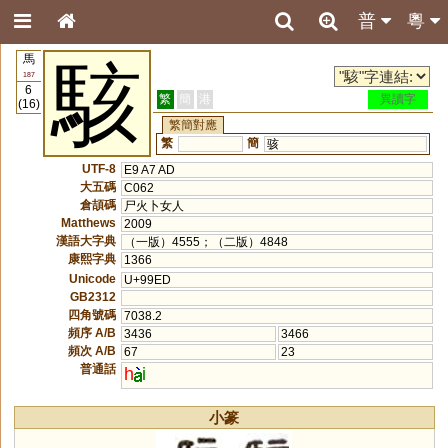
普
粵
馬
駭
187
6
繁
簡
港
異讀字
(16)
繁簡對應
繁
簡
骇
UTF-8
E9 A7 AD
大五碼
C062
倉頡碼
尸火卜女人
Matthews
2009
漢語大字典
（一版）4555；（二版）4848
康熙字典
1366
Unicode
U+99ED
GB2312
四角號碼
7038.2
頻序 A/B
3436
3466
頻次 A/B
67
23
普通話
h
i
小篆