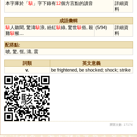
本字庫於「
駭
」字下錄有
12
個方言點的讀音
詳細資
料
成語彙輯
駭
人聽聞, 驚濤
駭
浪, 紛紅
駭
綠, 驚世
駭
俗, 殺
(5/94)
詳細資
雞
駭
猴…
料
配搭點:
唬
,
驚
,
恇
,
濤
,
震
詞類
英文意義
v.
be
frightened
,
be
shocked
;
shock
;
strike
瀏覽次數: 17174