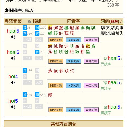
368 字
相關漢字:
馬
,
亥
粵語音節
根據
同音字
詞例(
) /
&
解釋
備
解
懈
蟹
獬
邂
澥
嶰
檞
駴
駭突,駭異,駭
黃
周
p3
p200
h
aai
5
繲
絯
觟
薢
胲
聽聞,駭然失色
李
何
p107
p15
驚駭,驚淘駭
HKLS
人文
同聲同韻
同韻同調
同聲同調
解
械
懈
迦
嗐
邂
瀣
叡
廨
黃
周
薤
祄
吤
骱
觟
絯
齘
韰
h
aai
6
李
何
p15
h
aai
5
HKLS
人文
「駭
」
同聲同韻
同韻同調
同聲同調
異讀字
孩
咳
骸
頦
欬
黃
周
p36
h
oi
4
李
何
h
aai
5
HKLS
人文
「駭
」
同聲同韻
同韻同調
同聲同調
異讀字
頦
黃
周
p36
p200
h
oi
5
李
何
h
aai
5
HKLS
人文
「駭
」
同聲同韻
同韻同調
同聲同調
異讀字
其他方言讀音