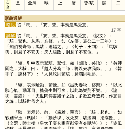
古
匣
全濁
喉
上
蟹
皆
/
駭
開
二
音
形義通解
略說:
從「
馬
」，「
亥
」聲。本義是馬受驚。
17 字
詳解:
從「
馬
」，「
亥
」聲。本義是馬受驚。《說文》：
「駭，驚也。从馬，亥聲。」如《左傳．哀公二十三年》：
「知伯視齊師，馬駭，遂驅之。」《荀子．王制》：「馬駭
輿，則君子不安輿；庶人駭政，則君子不安位。」
「
駭
」引申表示驚駭、驚懼。如《國語．吳語》：「吳師
聞之，大駭，曰：『越人分為二師，將以夾攻我師。』」《韓
非子．說林下》：「人見蛇則驚駭，見蠋則毛起。」
「
駭
」表示騷動、驚擾。如《呂氏春秋．侈樂》：「以此
駭心氣、動耳目、搖蕩生則可矣，以此為樂則不樂。」《論
衡．書虛》：「夫世間傳書諸子之語，多欲立奇造異，作驚目
之論，以駭世俗之人」
「
駭
」表示起、散。《廣雅．釋言》：「駭，起也。」如
戰國宋玉〈風賦〉：「動沙堁，吹死灰，駭溷濁，揚腐餘。」
《文選．陸士衡〈皇太子宴玄圃宣猷堂有令賦詩〉》：「協風
傍駭，天晷仰澄。」李周翰注：「駭，散也。言和風傍散。」