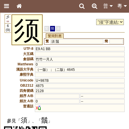
普
粵
彡
须
59
6
繁
簡
港
(9)
繁簡對應
繁
簡
須
鬚
UTF-8
E9 A1 BB
大五碼
倉頡碼
竹竹一月人
Matthews
0
漢語大字典
（一版）；（二版）4645
康熙字典
Unicode
U+987B
GB2312
4875
四角號碼
2128
頻序 A/B
--
頻次 A/B
0
--
普通話
x
須
鬚
參見「
」、「
」