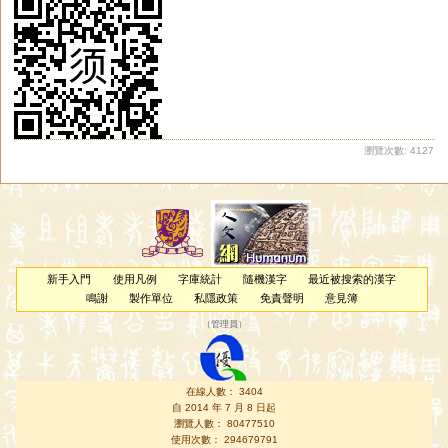
瀏覽次數: 4127
新手入門
使用凡例
字庫統計
隨機漢字
最近被搜索的漢字
鳴謝
製作單位
私隱政策
免責聲明
意見簿
（
管理員
）
在線人數： 3404
自 2014 年 7 月 8 日起
瀏覽人數： 80477510
使用次數： 294679791