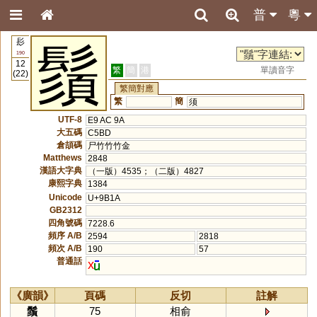
普
粵
髟
鬚
190
12
繁
簡
港
單讀音字
(22)
繁簡對應
繁
簡
须
UTF-8
E9 AC 9A
大五碼
C5BD
倉頡碼
尸竹竹竹金
Matthews
2848
漢語大字典
（一版）4535；（二版）4827
康熙字典
1384
Unicode
U+9B1A
GB2312
四角號碼
7228.6
頻序 A/B
2594
2818
頻次 A/B
190
57
普通話
x
《廣韻》
頁碼
反切
註解
鬚
75
相俞