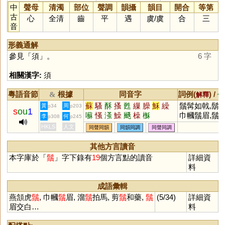
中
聲母
清濁
部位
聲調
韻攝
韻目
開合
等第
古
心
全清
齒
平
遇
虞
/
虞
合
三
音
形義通解
參見「
須
」。
6 字
相關漢字:
須
粵語音節
根據
同音字
詞例(
) /
&
解釋
備
蘇
騷
酥
搔
甦
繅
臊
穌
繰
鬚髯如戟,鬍鬚
黃
周
p34
p203
s
ou
1
囌
慅
溞
鱢
颾
橾
櫯
巾幗鬚眉,鬚根
李
何
p308
p245
捋虎鬚,碧眼
HKLS
人文
同聲同韻
同韻同調
同聲同調
鬚
其他方言讀音
本字庫於「
鬚
」字下錄有
19
個方言點的讀音
詳細資
料
成語彙輯
燕頷虎
鬚
, 巾幗
鬚
眉, 溜
鬚
拍馬, 剪
鬚
和藥,
鬚
(5/34)
詳細資
眉交白…
料