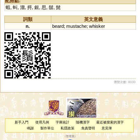
配搭點:
蝦
,
虯
,
溜
,
捋
,
銀
,
思
,
鬍
,
髭
詞類
英文意義
n.
beard
;
mustache
;
whisker
瀏覽次數: 8030
新手入門
使用凡例
字庫統計
隨機漢字
最近被搜索的漢字
鳴謝
製作單位
私隱政策
免責聲明
意見簿
（
管理員
）