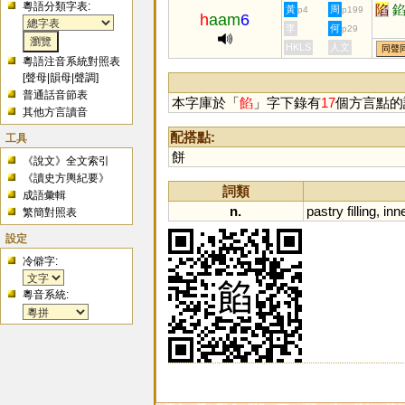
粵語分類字表:
陷
黃
周
p4
p199
h
aam
6
李
何
p29
HKLS
人文
同聲
粵語注音系統對照表
[
聲母
|
韻母
|
聲調
]
普通話音節表
本字庫於「
餡
」字下錄有
17
個方言點的
其他方言讀音
配搭點:
工具
餅
《說文》全文索引
《讀史方輿紀要》
詞類
成語彙輯
n.
pastry
filling
,
inn
繁簡對照表
設定
冷僻字:
粵音系統: