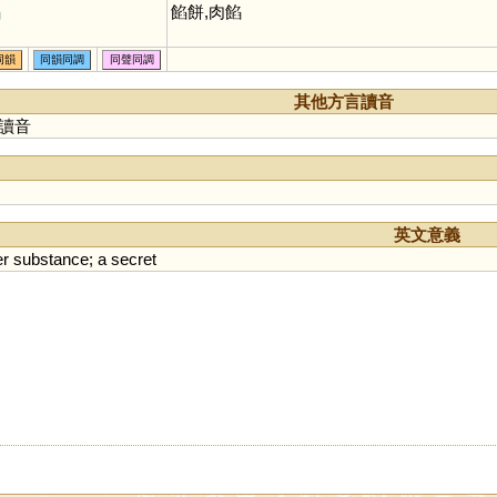
錎
餡餅,肉餡
同韻
同韻同調
同聲同調
其他方言讀音
讀音
英文意義
er
substance
;
a
secret