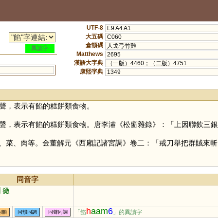
UTF-8
E9 A4 A1
大五碼
C060
倉頡碼
人戈弓竹難
異讀字
Matthews
2695
漢語大字典
（一版）4460；（二版）4751
康熙字典
1349
聲，表示有餡的糕餅類食物。
聲，表示有餡的糕餅類食物。唐李濬《松窗雜錄》：「上因聯飲三銀
、菜、肉等。金董解元《西廂記諸宮調》卷二：「戒刀舉把群賊來斬
同音字
鬫
豃
h
aam
6
「餡
」的異讀字
同韻
同韻同調
同聲同調