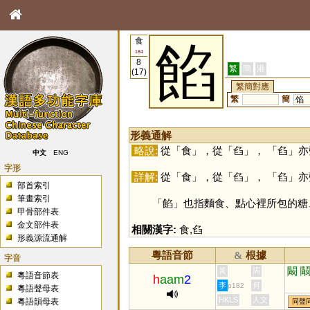
食
餡
184
8
繁
簡
港
(17)
繁簡對應
繁
簡
馅
形義通解
略說:
從「
食
」，從「
臽
」， 「
臽
」亦
中文
ENG
字形
詳解:
從「
食
」，從「
臽
」， 「
臽
」亦
部首索引
筆畫索引
「
餡
」也指麵食、點心裡所包的糖
甲骨部件表
金文部件表
相關漢字:
食
,
臽
形義源流通解
粵語音節
根據
&
字音
闞
黃
周
粵語音節表
h
aam
2
李
何
p182
粵語聲母表
HKLS
人文
粵語韻母表
同聲