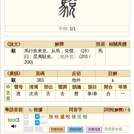
字例:
1/1
《說文》
解釋
部居
相關異體
駾
馬行疾來皃。从馬，兌聲。《詩》
馬
曰：昆夷駾矣。
〔他外切〕
(201 /
200)
《廣韻》
頁碼
反切
註解
駾
383
他外
中
聲母
清濁
部位
聲調
韻攝
韻目
開合
等第
古
透
次清
舌
去
蟹
泰
/
泰
合
一
音
粵語音節
根據
同音字
詞例(
) /
&
解釋
備
脫
稅
退
蛻
褪
侻
螁
黃
周
p201
t
eoi
3
李
何
p303
HKLS
人文
馬受驚奔竄
同聲同韻
同韻同調
同聲同調