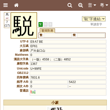
普
粵
馬
駾
187
7
繁
簡
港
單讀音字
(17)
繁簡對應
繁
簡
UTF-8
E9 A7 BE
大五碼
EF61
倉頡碼
尸火金口山
Matthews
0
漢語大字典
（一版）4558；（二版）4852
康熙字典
1367
Unicode
U+99FE
GB2312
四角號碼
7831.6
頻序 A/B
0
5422
頻次 A/B
0
--
普通話
t
u
小篆