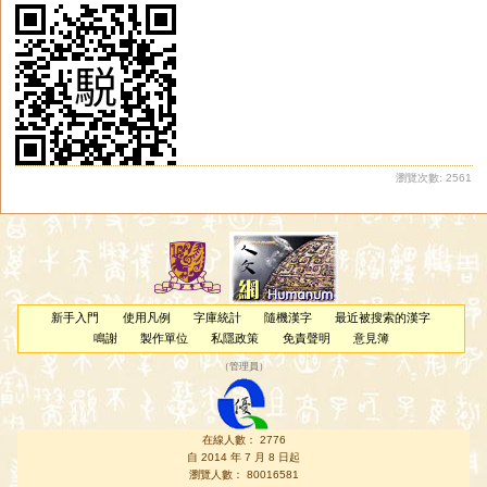
瀏覽次數: 2561
新手入門
使用凡例
字庫統計
隨機漢字
最近被搜索的漢字
鳴謝
製作單位
私隱政策
免責聲明
意見簿
（
管理員
）
在線人數： 2776
自 2014 年 7 月 8 日起
瀏覽人數： 80016581