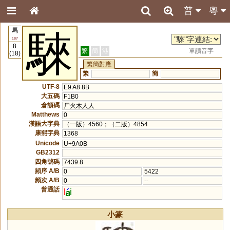
普
粵
馬
騋
187
8
繁
簡
港
單讀音字
(18)
繁簡對應
繁
簡
UTF-8
E9 A8 8B
大五碼
F1B0
倉頡碼
尸火木人人
Matthews
0
漢語大字典
（一版）4560；（二版）4854
康熙字典
1368
Unicode
U+9A0B
GB2312
四角號碼
7439.8
頻序 A/B
0
5422
頻次 A/B
0
--
普通話
l
i
小篆