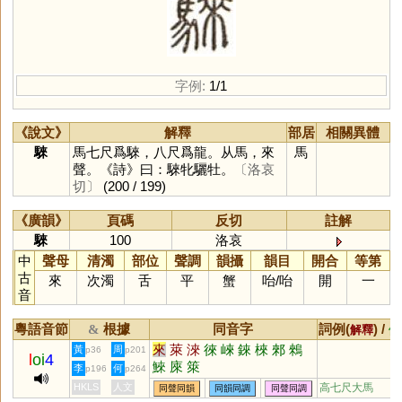
字例:
1/1
《說文》
解釋
部居
相關異體
騋
馬七尺爲騋，八尺爲龍。从馬，來
馬
聲。《詩》曰：騋牝驪牡。
〔洛哀
切〕
(200 / 199)
《廣韻》
頁碼
反切
註解
騋
100
洛哀
中
聲母
清濁
部位
聲調
韻攝
韻目
開合
等第
古
來
次濁
舌
平
蟹
咍
/
咍
開
一
音
粵語音節
根據
同音字
詞例(
) /
&
解釋
備
來
萊
淶
徠
崍
錸
棶
郲
鶆
黃
周
p36
p201
l
oi
4
鯠
庲
箂
李
何
p196
p264
HKLS
人文
高七尺大馬
同聲同韻
同韻同調
同聲同調