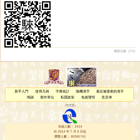
瀏覽次數: 2731
新手入門
使用凡例
字庫統計
隨機漢字
最近被搜索的漢字
鳴謝
製作單位
私隱政策
免責聲明
意見簿
（
管理員
）
在線人數： 2414
自 2014 年 7 月 8 日起
瀏覽人數： 80581741