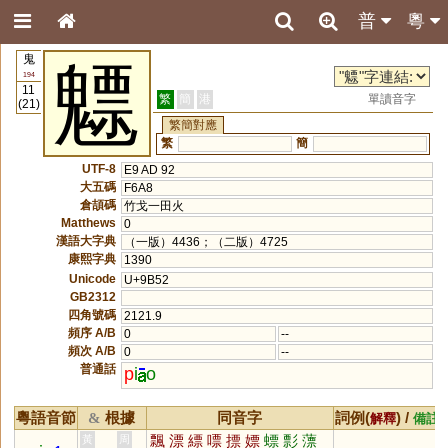
普
粵
鬼
魒
194
11
繁
簡
港
單讀音字
(21)
繁簡對應
繁
簡
UTF-8
E9 AD 92
大五碼
F6A8
倉頡碼
竹戈一田火
Matthews
0
漢語大字典
（一版）4436；（二版）4725
康熙字典
1390
Unicode
U+9B52
GB2312
四角號碼
2121.9
頻序 A/B
0
--
頻次 A/B
0
--
普通話
p
i
o
粵語音節
根據
同音字
詞例(
) /
&
解釋
備註
飄
漂
縹
嘌
摽
嫖
螵
彯
薸
黃
周