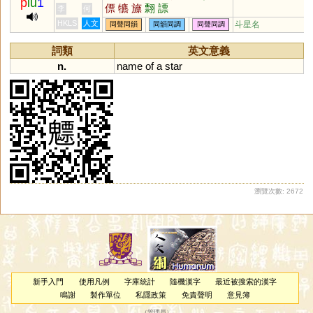
p
iu
1
僄
犥
旚
翲
謤
李
何
HKLS
人文
斗星名
同聲同韻
同韻同調
同聲同調
詞類
英文意義
n.
name
of
a
star
瀏覽次數: 2672
新手入門
使用凡例
字庫統計
隨機漢字
最近被搜索的漢字
鳴謝
製作單位
私隱政策
免責聲明
意見簿
（
管理員
）