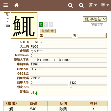
普
粵
魚
鮿
195
7
繁
簡
港
單讀音字
(18)
繁簡對應
繁
簡
UTF-8
E9 AE BF
大五碼
F1C6
倉頡碼
弓火尸十山
Matthews
0
漢語大字典
（一版）4690；（二版）5002
康熙字典
1399
Unicode
U+9BBF
GB2312
四角號碼
2231.0
頻序 A/B
0
5422
頻次 A/B
0
--
普通話
zh
《廣韻》
頁碼
反切
註解
鮿
540
陟葉