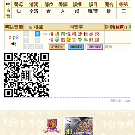
中
聲母
清濁
部位
聲調
韻攝
韻目
開合
等第
古
知
全清
舌
入
咸
鹽
/
葉
開
三
音
粵語音節
根據
同音字
詞例(
) /
&
解釋
備
接
折
褶
懾
輒
睫
楫
婕
浹
黃
周
p206
z
ip
3
倢
囁
摺
讋
霅
謺
挕
鯫
讘
李
何
慹
慴
椄
HKLS
人文
乾魚
同聲同韻
同韻同調
同聲同調
瀏覽次數: 2404