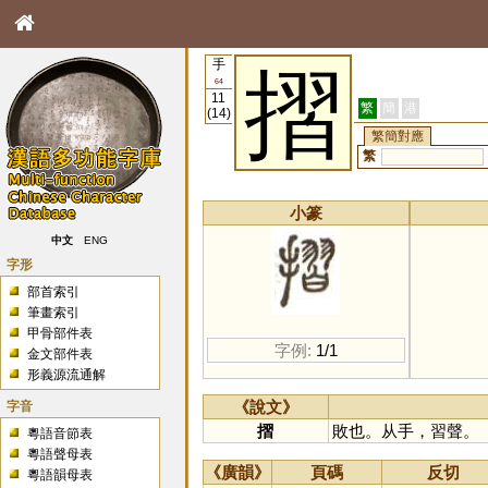
手
摺
64
11
繁
簡
港
(14)
繁簡對應
繁
小篆
中文
ENG
字形
部首索引
筆畫索引
甲骨部件表
字例:
1/1
金文部件表
形義源流通解
字音
《說文》
摺
敗也。从手，習聲。
粵語音節表
粵語聲母表
《廣韻》
頁碼
反切
粵語韻母表