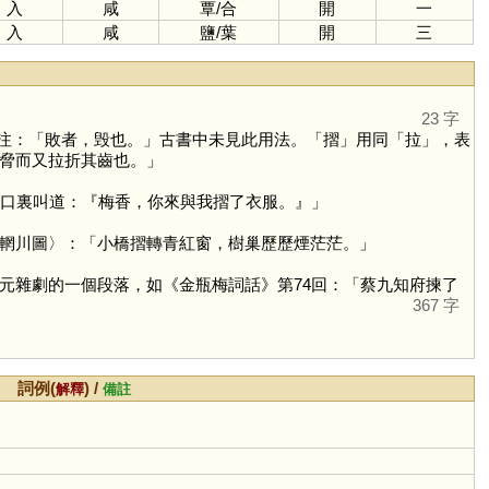
入
咸
覃
/
合
開
一
入
咸
鹽
/
葉
開
三
23 字
注：「敗者，毁也。」古書中未見此用法。「
摺
」用同「
拉
」，表
脅而又拉折其齒也。」
寧口裏叫道：『梅香，你來與我摺了衣服。』」
輞川圖〉：「小橋摺轉青紅窗，樹巢歷歷煙茫茫。」
元雜劇的一個段落，如《金瓶梅詞話》第74回：「蔡九知府揀了
367 字
詞例(
) /
解釋
備註