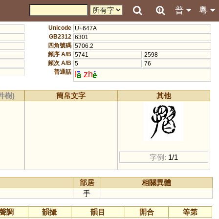
普
粵
Unicode
U+647A
GB2312
6301
四角號碼
5706.2
頻序 A/B
5741
2598
頻次 A/B
5
76
普通話
l
zh
件樹)
簡帛文字
其他
字例:
1/1
部居
相關異體
手
聲調
韻攝
韻目
開合
等第