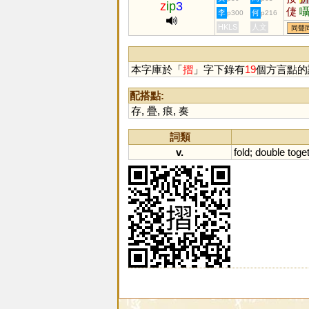
z
ip
3
倢
李
何
p300
p216
慹
HKLS
人文
同聲
本字庫於「
摺
」字下錄有
19
個方言點的
配搭點:
存
,
疊
,
痕
,
奏
詞類
v.
fold
;
double
toge