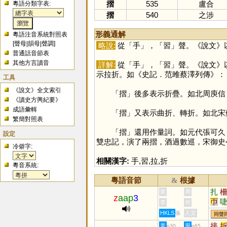
摺
535
盧合
粵語分類字表:
摺
540
之涉
形義通解
粵語注音系統對照表
[
聲母
|
韻母
|
聲調
]
略說:
從「
手
」，「
習
」聲。《說文》
普通話音節表
其他方言讀音
詳解:
從「
手
」，「
習
」聲。《說文》
示拉折。如《史記．范雎蔡澤列傳》：
工具
《說文》全文索引
「
摺
」後多表示折疊。如北周庾信
《讀史方輿紀要》
成語彙輯
「
摺
」又表示曲折、轉折。如北宋
繁簡對照表
「
摺
」還用作量詞。如元代張可久
設定
雙忠記，演了兩摺，酒過數巡，宋御史
冷僻字:
相關漢字:
手
,
習
,
拉
,
折
粵音系統:
粵語音節
根據
&
扎
黃
周
z
aap
3
帀
李
何
HKLS
人文
張
同聲
接
黃
周
p30
p65