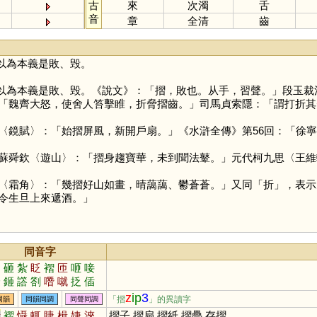
古
來
次濁
舌
音
章
全清
齒
以為本義是敗、毁。
以為本義是敗、毁。《說文》：「摺，敗也。从手，習聲。」段玉裁
「魏齊大怒，使舍人笞擊睢，折脅摺齒。」司馬貞索隱：「謂打折其
〈鏡賦〉：「始摺屏風，新開戶扇。」《水滸全傳》第56回：「徐
蘇舜欽〈遊山〉：「摺身趨寶華，未到聞法鼙。」元代柯九思〈王維
〈霜角〉：「幾摺好山如畫，晴藹藹、鬱蒼蒼。」又同「
折
」，表示
令生旦上來遞酒。」
同音字
柵
砸
紮
眨
褶
匝
咂
唼
啑
鉔
譗
劄
噆
噈
抸
偛
z
ip
3
「摺
」的異讀字
同韻
同韻同調
同聲同調
折
褶
懾
輒
睫
楫
婕
浹
摺子,摺扇,摺紙,摺疊,存摺