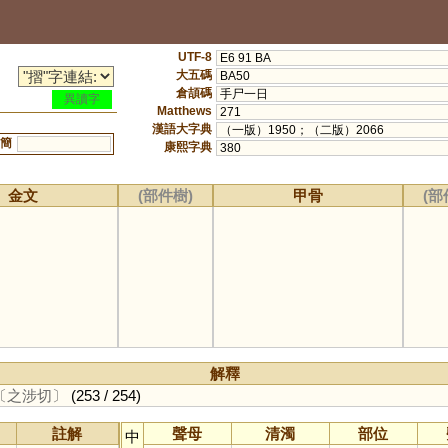
UTF-8
E6 91 BA
大五碼
BA50
倉頡碼
手尸一日
異讀字
Matthews
271
漢語大字典
（一版）1950；（二版）2066
簡
康熙字典
380
金文
(部件樹)
甲骨
(部
解釋
〔之涉切〕
(253 / 254)
註解
聲母
清濁
部位
中