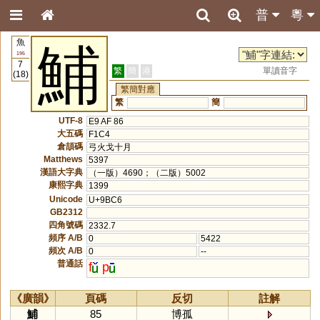
普
粵
魚
鯆
195
7
繁
簡
港
單讀音字
(18)
繁簡對應
繁
簡
UTF-8
E9 AF 86
大五碼
F1C4
倉頡碼
弓火戈十月
Matthews
5397
漢語大字典
（一版）4690；（二版）5002
康熙字典
1399
Unicode
U+9BC6
GB2312
四角號碼
2332.7
頻序 A/B
0
5422
頻次 A/B
0
--
普通話
f
p
《廣韻》
頁碼
反切
註解
鯆
85
博孤