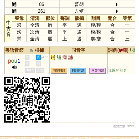
鯆
86
普胡
鯆
261
方矩
聲母
清濁
部位
聲調
韻攝
韻目
開合
等第
中
幫
全清
唇
平
遇
模
/
模
合
一
古
滂
次清
唇
平
遇
模
/
模
合
一
音
幫
全清
唇
上
遇
虞
/
麌
合
三
粵語音節
根據
同音字
詞例(
) /
&
解釋
備
鋪
舖
痡
誧
黃
周
p206
p
ou
1
李
何
HKLS
人文
江豚的別名
同聲同韻
同韻同調
同聲同調
瀏覽次數: 3224