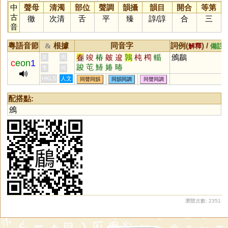
中
聲母
清濁
部位
聲調
韻攝
韻目
開合
等第
古
徹
次清
舌
平
臻
諄
/
諄
合
三
音
粵語音節
根據
同音字
詞例(
) /
&
解釋
備註
春
竣
椿
皴
逡
鶉
杶
橁
輴
鳻鶞
黃
周
c
eon
1
踆
芚
鰆
媋
暙
李
何
HKLS
人文
同聲同韻
同韻同調
同聲同調
配搭點:
鳻
瀏覽次數: 2351