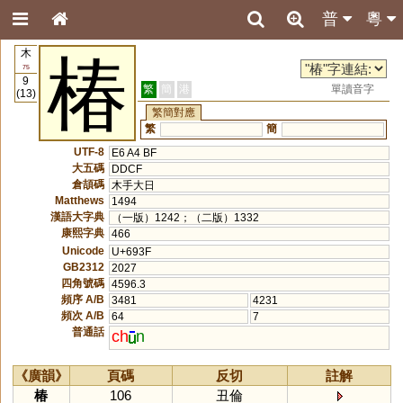
普
粵
木
椿
75
9
繁
簡
港
單讀音字
(13)
繁簡對應
繁
簡
UTF-8
E6 A4 BF
大五碼
DDCF
倉頡碼
木手大日
Matthews
1494
漢語大字典
（一版）1242；（二版）1332
康熙字典
466
Unicode
U+693F
GB2312
2027
四角號碼
4596.3
頻序 A/B
3481
4231
頻次 A/B
64
7
普通話
ch
n
《廣韻》
頁碼
反切
註解
椿
106
丑倫