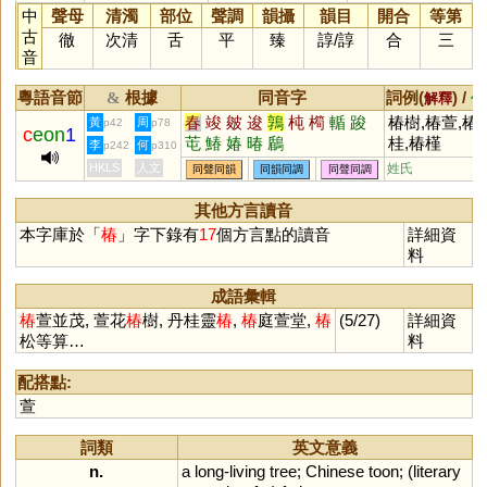
中
聲母
清濁
部位
聲調
韻攝
韻目
開合
等第
古
徹
次清
舌
平
臻
諄
/
諄
合
三
音
粵語音節
根據
同音字
詞例(
) /
&
解釋
備
春
竣
皴
逡
鶉
杶
橁
輴
踆
椿樹,椿萱,椿
黃
周
p42
p78
c
eon
1
芚
鰆
媋
暙
鶞
桂,椿槿
李
何
p242
p310
HKLS
人文
姓氏
同聲同韻
同韻同調
同聲同調
其他方言讀音
本字庫於「
椿
」字下錄有
17
個方言點的讀音
詳細資
料
成語彙輯
椿
萱並茂, 萱花
椿
樹, 丹桂靈
椿
,
椿
庭萱堂,
椿
(5/27)
詳細資
松等算…
料
配搭點:
萱
詞類
英文意義
n.
a
long
-
living
tree
;
Chinese
toon
; (
literary