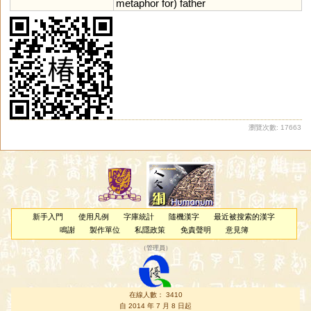
metaphor
for
)
father
瀏覽次數: 17663
新手入門
使用凡例
字庫統計
隨機漢字
最近被搜索的漢字
鳴謝
製作單位
私隱政策
免責聲明
意見簿
（
管理員
）
在線人數： 3410
自 2014 年 7 月 8 日起