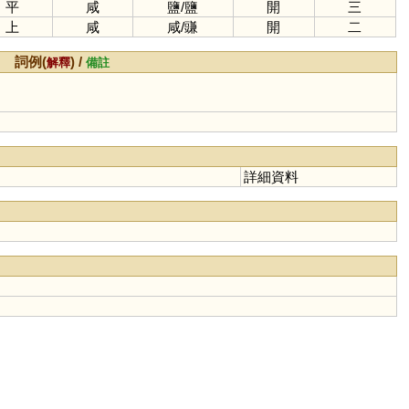
平
咸
鹽
/
鹽
開
三
上
咸
咸
/
豏
開
二
詞例(
) /
解釋
備註
詳細資料