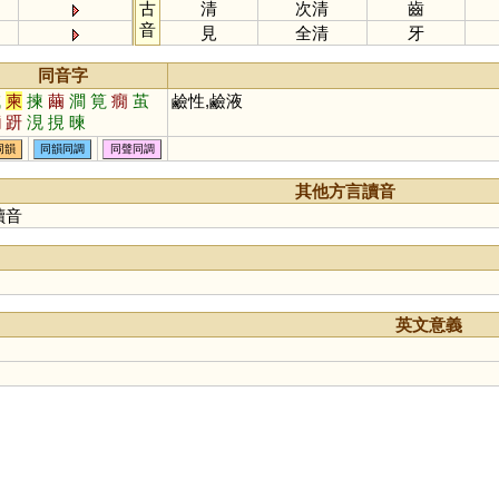
古
清
次清
齒
音
見
全清
牙
同音字
堿
柬
揀
繭
澗
筧
癇
茧
鹼性,鹼液
襺
趼
涀
挸
暕
同韻
同韻同調
同聲同調
其他方言讀音
讀音
英文意義