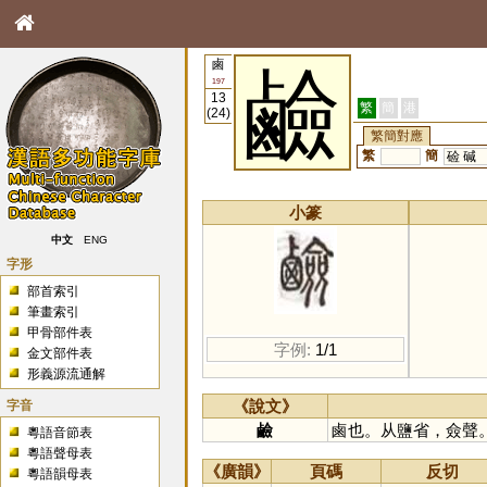
鹵
鹼
197
13
繁
簡
港
(24)
繁簡對應
繁
簡
硷
碱
小篆
中文
ENG
字形
部首索引
筆畫索引
甲骨部件表
字例:
1/1
金文部件表
形義源流通解
字音
《說文》
鹼
鹵也。从鹽省，僉聲
粵語音節表
粵語聲母表
《廣韻》
頁碼
反切
粵語韻母表