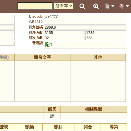
普
粵
Unicode
U+9E7C
GB2312
四角號碼
2868.6
頻序 A/B
3155
1735
頻次 A/B
92
238
普通話
j
i
n
件樹)
簡帛文字
其他
部居
相關異體
鹽
聲調
韻攝
韻目
開合
等第