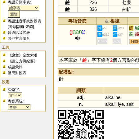
鹼
226
七廉
粵語分類字表:
鹼
336
古斬
粵語音節
根據
&
粵語注音系統對照表
[
聲母
|
韻母
|
聲調
]
簡
黃
周
p5
p211
g
aan
2
普通話音節表
襉
李
何
p332
p37
其他方言讀音
HKLS
人文
同聲
工具
《說文》全文索引
本字庫於「
鹼
」字下錄有
2
個方言點的
《讀史方輿紀要》
成語彙輯
配搭點:
繁簡對照表
酐
設定
冷僻字:
詞類
adj.
alkaline
粵音系統:
n.
alkali
,
lye
,
salt