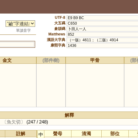
UTF-8
E9 B9 BC
大五碼
C650
倉頡碼
卜田人一人
單讀音字
Matthews
852
漢語大字典
（一版）4611；（二版）4914
康熙字典
1436
金文
(部件樹)
甲骨
(部
解釋
。
〔魚欠切〕
(247 / 248)
註解
聲母
清濁
部位
中