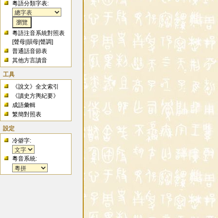
粵語分類字表:
粵語注音系統對照表
[
聲母
|
韻母
|
聲調
]
普通話音節表
其他方言讀音
工具
《說文》全文索引
《讀史方輿紀要》
成語彙輯
繁簡對照表
設定
冷僻字:
粵音系統: