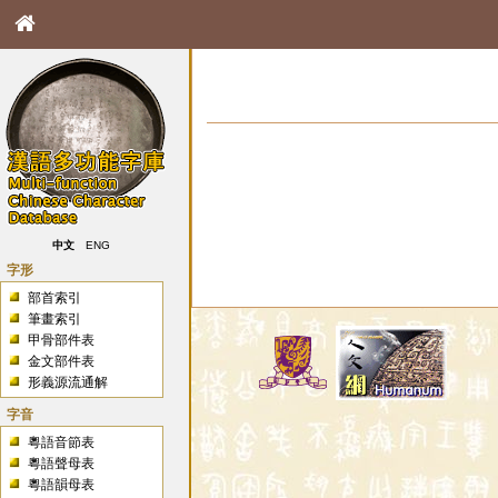
中文
ENG
字形
部首索引
筆畫索引
甲骨部件表
金文部件表
形義源流通解
字音
粵語音節表
粵語聲母表
粵語韻母表