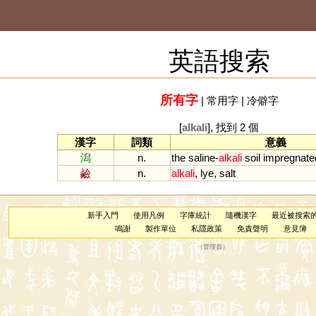
英語搜索
所有字
|
常用字
|
冷僻字
[
alkali
], 找到 2 個
漢字
詞類
意義
潟
n.
the
saline
-
alkali
soil
impregnate
鹼
n.
alkali
,
lye
,
salt
新手入門
使用凡例
字庫統計
隨機漢字
最近被搜索
鳴謝
製作單位
私隱政策
免責聲明
意見簿
（
管理員
）