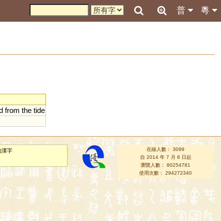
普
粵
d
from
the
tide
在線人數： 3099
的漢字
自 2014 年 7 月 8 日起
瀏覽人數： 80254781
使用次數： 294272340