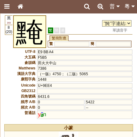
普
粵
黑
黤
203
8
繁
簡
港
單讀音字
(20)
繁簡對應
繁
簡
UTF-8
E9 BB A4
大五碼
F5B5
倉頡碼
田火大中山
Matthews
7386
漢語大字典
（一版）4750；（二版）5065
康熙字典
1448
Unicode
U+9EE4
GB2312
四角號碼
6431.6
頻序 A/B
0
5422
頻次 A/B
0
--
普通話
y
n
小篆