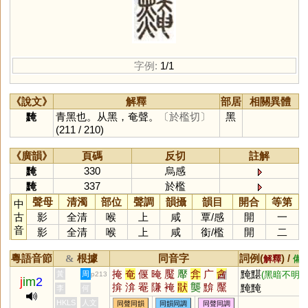
字例:
1/1
《說文》
解釋
部居
相關異體
黤
青黑也。从黑，奄聲。
〔於檻切〕
黑
(211 / 210)
《廣韻》
頁碼
反切
註解
黤
330
烏感
黤
337
於檻
聲母
清濁
部位
聲調
韻攝
韻目
開合
等第
中
古
影
全清
喉
上
咸
覃
/
感
開
一
音
影
全清
喉
上
咸
銜
/
檻
開
二
粵語音節
根據
同音字
詞例(
) /
&
解釋
備
掩
奄
偃
晻
魘
厴
弇
广
酓
黤黮
,
黃
周
(黑暗不明)
p213
j
im
2
揜
渰
罨
隒
裺
猒
龑
黭
黶
黤黤
李
何
噞
HKLS
人文
同聲同韻
同韻同調
同聲同調