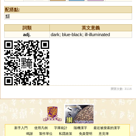
配搭點:
黮
詞類
英文意義
adj.
dark
;
blue
-
black
;
ill
-
illuminated
瀏覽次數: 3116
新手入門
使用凡例
字庫統計
隨機漢字
最近被搜索的漢字
鳴謝
製作單位
私隱政策
免責聲明
意見簿