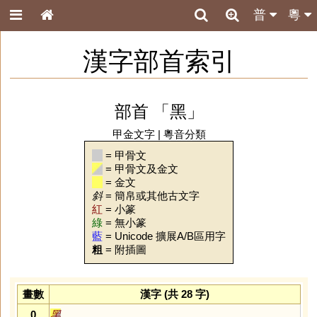
普
粵
漢字部首索引
部首 「黑」
甲金文字
|
粵音分類
= 甲骨文
= 甲骨文及金文
= 金文
斜
= 簡帛或其他古文字
紅
= 小篆
綠
= 無小篆
藍
= Unicode 擴展A/B區用字
粗
= 附插圖
畫數
漢字 (共 28 字)
0
黑