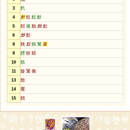
3
黓
4
黔
黕
黖
默
5
黚
黛
黜
黝
點
6
黟
黠
8
黤
黥
黦
黧
黨
9
黫
黭
黮
10
黰
11
黲
黳
黴
13
黵
14
黶
15
黷