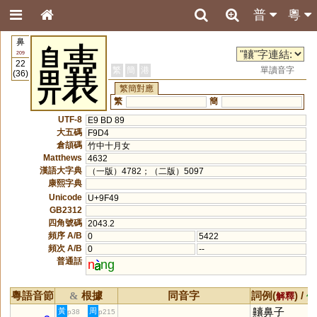
普
粵
鼻
齉
209
22
繁
簡
港
單讀音字
(36)
繁簡對應
繁
簡
UTF-8
E9 BD 89
大五碼
F9D4
倉頡碼
竹中十月女
Matthews
4632
漢語大字典
（一版）4782；（二版）5097
康熙字典
Unicode
U+9F49
GB2312
四角號碼
2043.2
頻序 A/B
0
5422
頻次 A/B
0
--
普通話
n
ng
粵語音節
根據
同音字
詞例(
) /
&
解釋
備
齉鼻子
黃
周
p38
p215