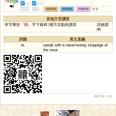
n
ong
6
李
何
p370
p279
HKLS
人文
鼻塞
同聲同韻
同韻同調
同聲同調
其他方言讀音
本字庫於「
齉
」字下錄有
2
個方言點的讀音
詳細資
料
詞類
英文意義
n.
speak
with
a
nasal
twang
;
stoppage
of
the
nose
瀏覽次數: 4509