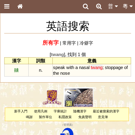
普
粵
英語搜索
所有字
|
常用字
|
冷僻字
[
twang
], 找到 1 個
漢字
詞類
意義
speak
with
a
nasal
twang
;
stoppage
of
齉
n.
the
nose
新手入門
使用凡例
字庫統計
隨機漢字
最近被搜索的漢字
鳴謝
製作單位
私隱政策
免責聲明
意見簿
（
管理員
）