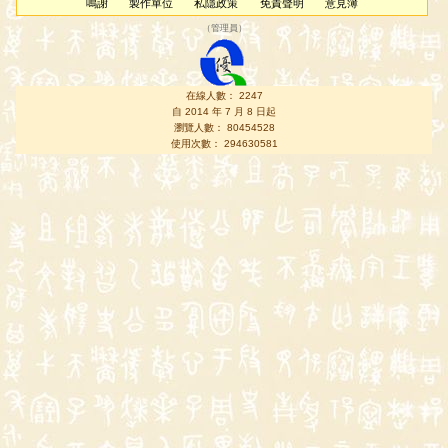
鳴謝
製作單位
私隱政策
免責聲明
意見簿
（
管理員
）
在線人數： 2247
自 2014 年 7 月 8 日起
瀏覽人數： 80454528
使用次數： 294630581