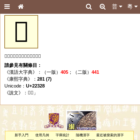
普
粵
𢌨
「𢌨」字未收錄於本資料庫。
請參見有關條目：
《漢語大字典》：（一版）
405
；（二版）
441
《康熙字典》：
281 (7)
Unicode：
U+22328
《說文》：「
𢌨
」
新手入門
使用凡例
字庫統計
隨機漢字
最近被搜索的漢字