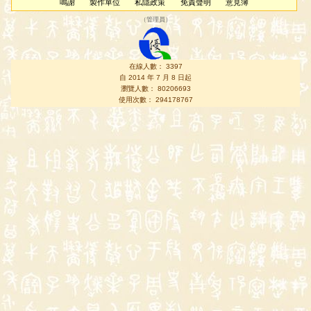
鳴謝
製作單位
私隱政策
免責聲明
意見簿
（
管理員
）
在線人數： 3397
自 2014 年 7 月 8 日起
瀏覽人數： 80206693
使用次數： 294178767