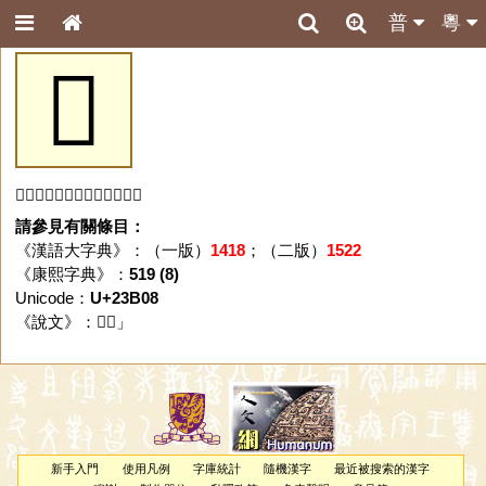
普
粵
𣬈
「𣬈」字未收錄於本資料庫。
請參見有關條目：
《漢語大字典》：（一版）
1418
；（二版）
1522
《康熙字典》：
519 (8)
Unicode：
U+23B08
《說文》：「
𣬈
」
新手入門
使用凡例
字庫統計
隨機漢字
最近被搜索的漢字