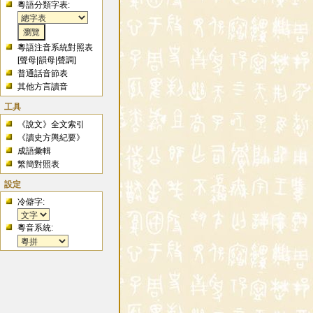
粵語分類字表:
粵語注音系統對照表
[
聲母
|
韻母
|
聲調
]
普通話音節表
其他方言讀音
工具
《說文》全文索引
《讀史方輿紀要》
成語彙輯
繁簡對照表
設定
冷僻字:
粵音系統: