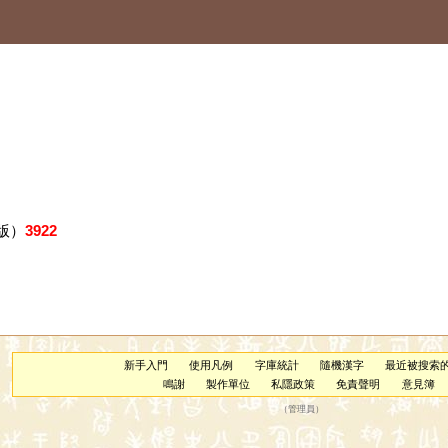
版）
3922
新手入門
使用凡例
字庫統計
隨機漢字
最近被搜索
鳴謝
製作單位
私隱政策
免責聲明
意見簿
（
管理員
）