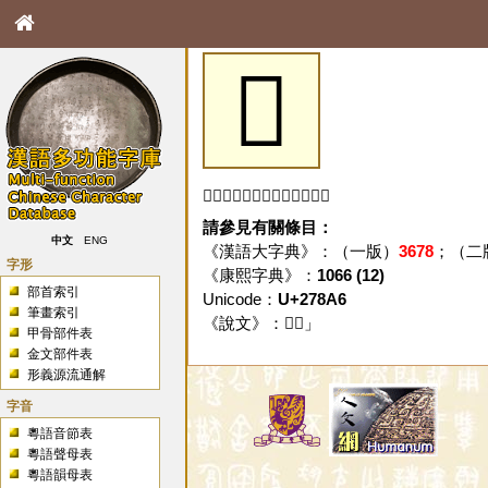
𧢦
「𧢦」字未收錄於本資料庫。
請參見有關條目：
中文
ENG
《漢語大字典》：（一版）
3678
；（二
字形
《康熙字典》：
1066 (12)
部首索引
Unicode：
U+278A6
筆畫索引
《說文》：「
𧢦
」
甲骨部件表
金文部件表
形義源流通解
字音
粵語音節表
粵語聲母表
粵語韻母表