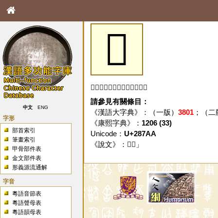
𨞪
「𨞪」字未收錄於本資料庫。
請參見有關條目：
中文
ENG
《漢語大字典》：（一版）
3801
；（二
字形
《康熙字典》：
1206 (33)
部首索引
Unicode：
U+287AA
筆畫索引
《說文》：「
𨞪
」
甲骨部件表
金文部件表
形義源流通解
字音
粵語音節表
粵語聲母表
粵語韻母表