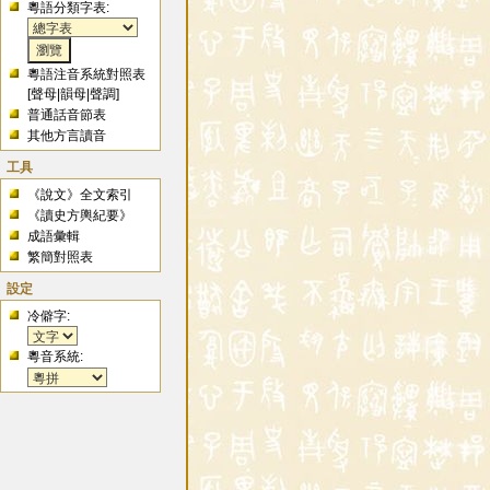
粵語分類字表:
粵語注音系統對照表
[
聲母
|
韻母
|
聲調
]
普通話音節表
其他方言讀音
工具
《說文》全文索引
《讀史方輿紀要》
成語彙輯
繁簡對照表
設定
冷僻字:
粵音系統: