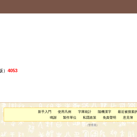
版）
4053
新手入門
使用凡例
字庫統計
隨機漢字
最近被搜索
鳴謝
製作單位
私隱政策
免責聲明
意見簿
（
管理員
）