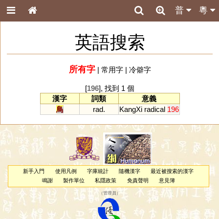
普
粵
英語搜索
所有字
|
常用字
|
冷僻字
[
196
], 找到 1 個
漢字
詞類
意義
鳥
rad.
KangXi
radical
196
新手入門
使用凡例
字庫統計
隨機漢字
最近被搜索的漢字
鳴謝
製作單位
私隱政策
免責聲明
意見簿
（
管理員
）