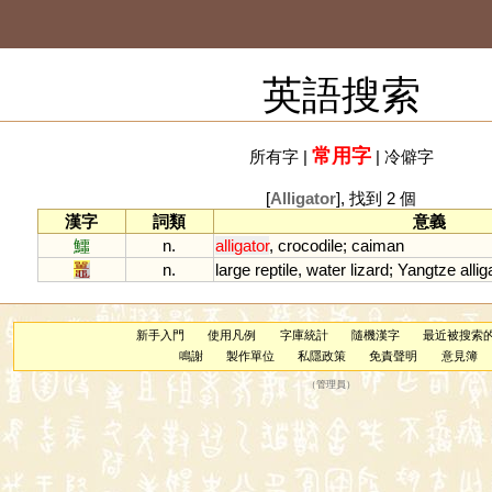
英語搜索
常用字
所有字
|
|
冷僻字
[
Alligator
], 找到 2 個
漢字
詞類
意義
鱷
n.
alligator
,
crocodile
;
caiman
鼉
n.
large
reptile
,
water
lizard
;
Yangtze
allig
新手入門
使用凡例
字庫統計
隨機漢字
最近被搜索
鳴謝
製作單位
私隱政策
免責聲明
意見簿
（
管理員
）