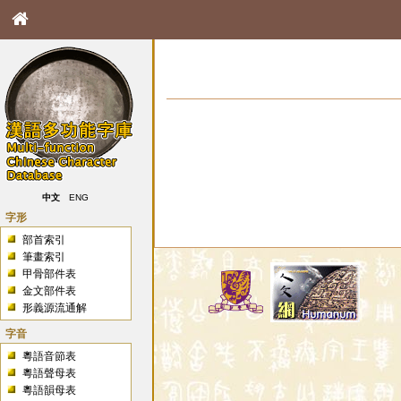
中文
ENG
字形
部首索引
筆畫索引
甲骨部件表
金文部件表
形義源流通解
字音
粵語音節表
粵語聲母表
粵語韻母表