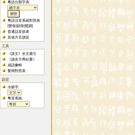
粵語分類字表:
粵語注音系統對照表
[
聲母
|
韻母
|
聲調
]
普通話音節表
其他方言讀音
工具
《說文》全文索引
《讀史方輿紀要》
成語彙輯
繁簡對照表
設定
冷僻字:
粵音系統: