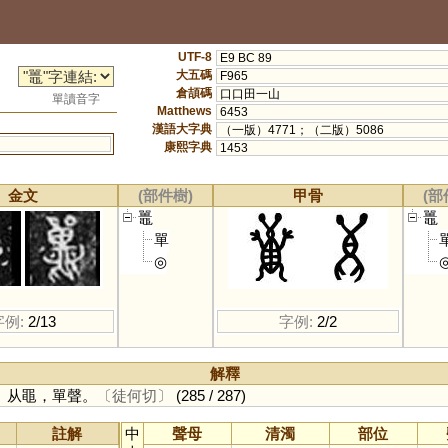
UTF-8
E9 BC 89
大五碼
F965
倉頡碼
口口田一山
單讀音字
Matthews
6453
漢語大字典
（一版）4771；（二版）5086
康熙字典
1453
金文
(部件樹)
甲骨
(部
鼉
鼉
單
◎
字例:
2/13
字例:
2/2
解釋
。从黽，單聲。
〔徒何切〕
(285 / 287)
註解
中
聲母
清濁
部位