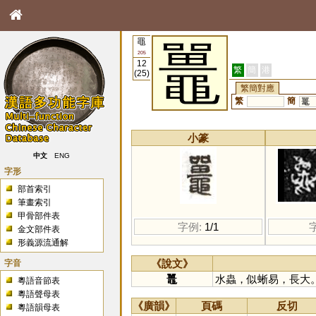
黽
鼉
205
12
繁
簡
港
(25)
繁簡對應
繁
簡
鼍
小篆
中文
ENG
字形
部首索引
筆畫索引
甲骨部件表
字例:
1/1
金文部件表
形義源流通解
字音
《說文》
鼉
水蟲，似蜥易，長大
粵語音節表
粵語聲母表
《廣韻》
頁碼
反切
粵語韻母表