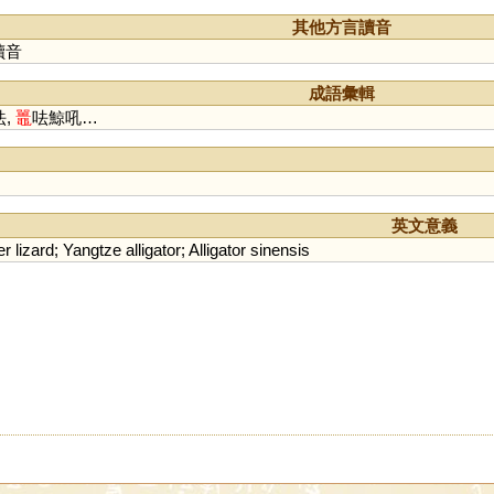
其他方言讀音
讀音
成語彙輯
呿,
鼉
呿鯨吼…
英文意義
er
lizard
;
Yangtze
alligator
;
Alligator
sinensis