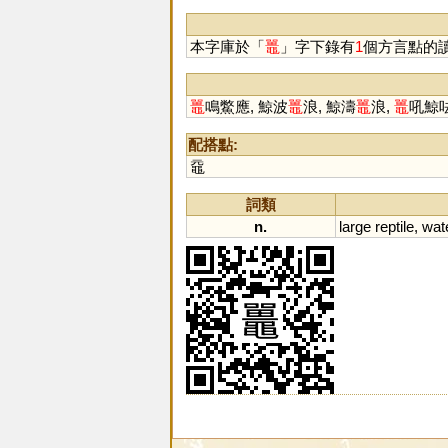
本字庫於「
鼉
」字下錄有
1
個方言點的
鼉
鳴鱉應, 鯨波
鼉
浪, 鯨濤
鼉
浪,
鼉
吼鯨
配搭點:
黿
詞類
n.
large
reptile
,
wat