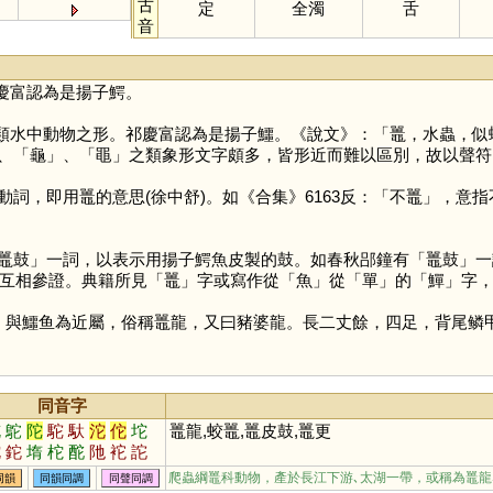
古
定
全濁
舌
音
慶富認為是揚子鰐。
類水中動物之形。祁慶富認為是揚子鱷。《說文》：「鼉，水蟲，似
、「
龜
」、「
黽
」之類象形文字頗多，皆形近而難以區別，故以聲符
詞，即用鼉的意思(徐中舒)。如《合集》6163反：「不鼉」，意指不
鼓」一詞，以表示用揚子鰐魚皮製的鼓。如春秋郘鐘有「鼉鼓」一
物互相參證。典籍所見「
鼉
」字或寫作從「
魚
」從「
單
」的「
鱓
」字
與鱷鱼為近屬，俗稱鼉龍，又曰豬婆龍。長二丈餘，四足，背尾鳞
同音字
舵
鴕
陀
駝
馱
沱
佗
坨
鼉龍,蛟鼉,鼉皮鼓,鼉更
跎
鉈
堶
柁
酡
阤
袉
詑
岮
柂
紽
杝
驒
鮀
爬蟲綱鼉科動物，產於長江下游､太湖一帶，或稱為鼉龍
同韻
同韻同調
同聲同調