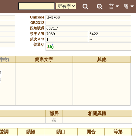
普
粵
Unicode
U+9F09
GB2312
四角號碼
6671.7
頻序 A/B
7069
5422
頻次 A/B
1
--
普通話
t
u
件樹)
簡帛文字
其他
單
◎
部居
相關異體
黽
聲調
韻攝
韻目
開合
等第