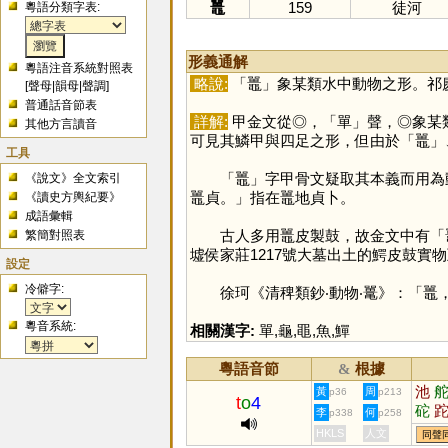
鼉
159
徒河
粵語分類字表:
形義通解
粵語注音系統對照表
略說:
「
鼉
」象某類水中動物之形。祁
[
聲母
|
韻母
|
聲調
]
普通話音節表
詳解:
甲金文從◎，「
單
」聲，◎象某
其他方言讀音
可見其鱗甲與四足之形，但由於「
鼉
」
工具
「
鼉
」字甲骨文疑取其本義而用為動
《說文》全文索引
鼉貞。」指在鼉地貞卜。
《讀史方輿紀要》
成語彙輯
古人多用鼉皮製鼓，故金文中有「鼉
繁簡對照表
墟侯家莊1217號大墓出土的鰐皮鼓實
設定
冷僻字:
徐珂《清稗類鈔‧動物‧鼍》：「鼉，
粵音系統:
相關漢字:
單
,
龜
,
黽
,
魚
,
鱓
粵語音節
根據
&
池
黃
周
p36
p213
t
o
4
砣
李
何
p338
p258
碢
HKLS
人文
同聲