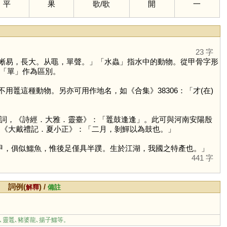
平
果
歌
/
歌
開
一
23 字
蜥易，長大。从黽，單聲。」「水蟲」指水中的動物。從甲骨字形
「
單
」作為區別。
用鼉這種動物。另亦可用作地名，如《合集》38306：「才(在)
詞，《詩經．大雅．靈臺》：「鼉鼓逢逢」。此可與河南安陽殷
，《大戴禮記．夏小正》：「二月，剝鱓以為鼓也。」
甲，俱似鱷魚，惟後足僅具半蹼。生於江湖，我國之特產也。」
441 字
詞例(
) /
解釋
備註
､靈鼉､豬婆龍､揚子鱷等。