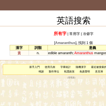
英語搜索
所有字
|
常用字
|
冷僻字
[
Amaranthus
], 找到 1 個
漢字
詞類
意義
蕢
n.
edible
amaranth
;
Amaranthus
mangos
新手入門
使用凡例
字庫統計
隨機漢字
最近被搜索
鳴謝
製作單位
私隱政策
免責聲明
意見簿
（
管理員
）