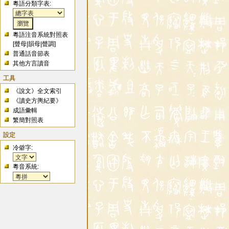
粵語分類字表:
粵語注音系統對照表
[
聲母
|
韻母
|
聲調
]
普通話音節表
其他方言讀音
工具
《說文》全文索引
《讀史方輿紀要》
成語彙輯
繁簡對照表
設定
冷僻字:
粵音系統: