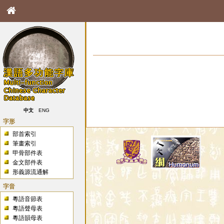
中文
ENG
字形
部首索引
筆畫索引
甲骨部件表
金文部件表
形義源流通解
字音
粵語音節表
粵語聲母表
粵語韻母表