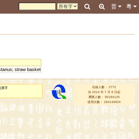
普
粵
tanus
;
straw
basket
在線人數： 2772
的漢字
自 2014 年 7 月 8 日起
瀏覽人數： 80184135
使用次數： 294134924