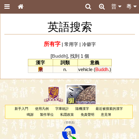
普
粵
英語搜索
所有字
|
常用字
|
冷僻字
[
Buddh
], 找到 1 個
漢字
詞類
意義
乘
n.
vehicle
(
Buddh
.)
新手入門
使用凡例
字庫統計
隨機漢字
最近被搜索的漢字
鳴謝
製作單位
私隱政策
免責聲明
意見簿
（
管理員
）