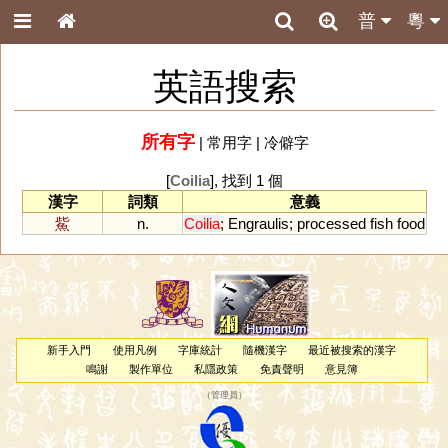
普
粵
英語搜索
所有字
|
常用字
|
冷僻字
[
Coilia
], 找到 1 個
漢字
詞類
意義
鮆
n.
Coilia
;
Engraulis
;
processed
fish
food
新手入門
使用凡例
字庫統計
隨機漢字
最近被搜索的漢字
鳴謝
製作單位
私隱政策
免責聲明
意見簿
（
管理員
）