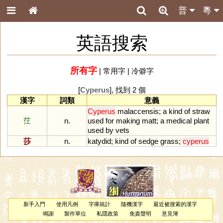
普
粵
英語搜索
所有字
|
常用字
|
冷僻字
[
Cyperus
], 找到 2 個
漢字
詞類
意義
Cyperus
malaccensis
;
a
kind
of
straw
茳
n.
used
for
making
matt
;
a
medical
plant
used
by
vets
莎
n.
katydid
;
kind
of
sedge
grass
;
cyperus
新手入門
使用凡例
字庫統計
隨機漢字
最近被搜索的漢字
鳴謝
製作單位
私隱政策
免責聲明
意見簿