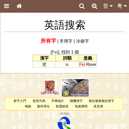
普
粵
英語搜索
所有字
|
常用字
|
冷僻字
[
Fei
], 找到 1 個
漢字
詞類
意義
淝
n.
Fei
River
新手入門
使用凡例
字庫統計
隨機漢字
最近被搜索的漢字
鳴謝
製作單位
私隱政策
免責聲明
意見簿
（
管理員
）