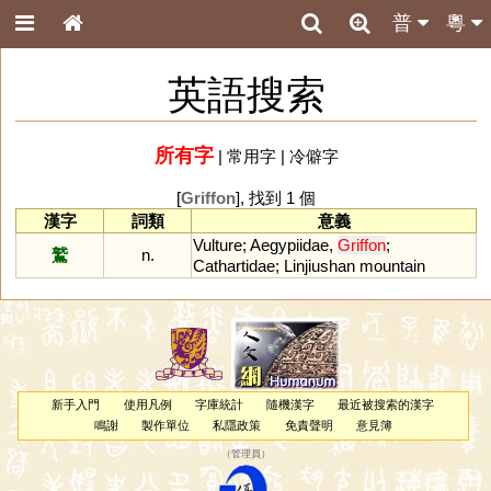
普
粵
英語搜索
所有字
|
常用字
|
冷僻字
[
Griffon
], 找到 1 個
漢字
詞類
意義
Vulture
;
Aegypiidae
,
Griffon
;
鷲
n.
Cathartidae
;
Linjiushan
mountain
新手入門
使用凡例
字庫統計
隨機漢字
最近被搜索的漢字
鳴謝
製作單位
私隱政策
免責聲明
意見簿
（
管理員
）