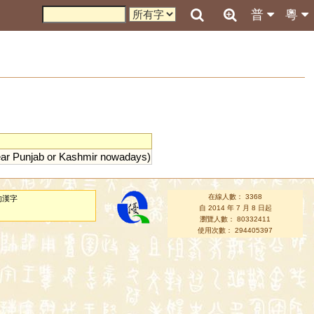
普
粵
ar
Punjab
or
Kashmir
nowadays
)
在線人數： 3368
的漢字
自 2014 年 7 月 8 日起
瀏覽人數： 80332411
使用次數： 294405397