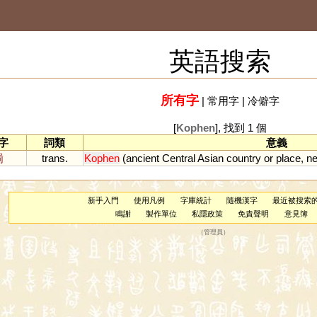
英語搜索
所有字
|
常用字
|
冷僻字
[
Kophen
], 找到 1 個
字
詞類
意義
罽
trans.
Kophen
(
ancient
Central
Asian
country
or
place
,
ne
新手入門
使用凡例
字庫統計
隨機漢字
最近被搜索
鳴謝
製作單位
私隱政策
免責聲明
意見簿
（
管理員
）