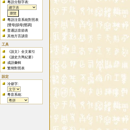
粵語分類字表:
粵語注音系統對照表
[
聲母
|
韻母
|
聲調
]
普通話音節表
其他方言讀音
工具
《說文》全文索引
《讀史方輿紀要》
成語彙輯
繁簡對照表
設定
冷僻字:
粵音系統: