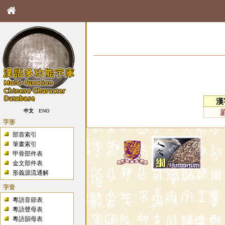
漢
中文
ENG
字形
部首索引
筆畫索引
甲骨部件表
金文部件表
形義源流通解
字音
粵語音節表
粵語聲母表
粵語韻母表