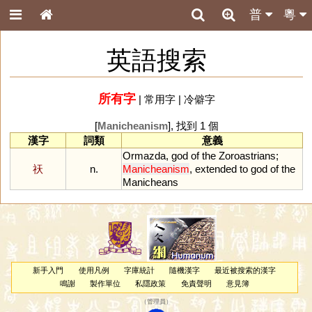
普
粵
英語搜索
所有字
|
常用字
|
冷僻字
[
Manicheanism
], 找到 1 個
漢字
詞類
意義
Ormazda
,
god
of
the
Zoroastrians
;
祆
n.
Manicheanism
,
extended
to
god
of
the
Manicheans
新手入門
使用凡例
字庫統計
隨機漢字
最近被搜索的漢字
鳴謝
製作單位
私隱政策
免責聲明
意見簿
（
管理員
）