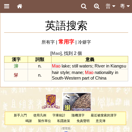
普
粵
英語搜索
常用字
所有字
|
|
冷僻字
[
Mao
], 找到 2 個
漢字
詞類
意義
泖
n.
Mao
lake
;
still
waters
;
River
in
Kiangsu
hair
style
;
mane
;
Mao
nationality
in
髳
n.
South
-
Western
part
of
China
新手入門
使用凡例
字庫統計
隨機漢字
最近被搜索的漢字
鳴謝
製作單位
私隱政策
免責聲明
意見簿
（
管理員
）