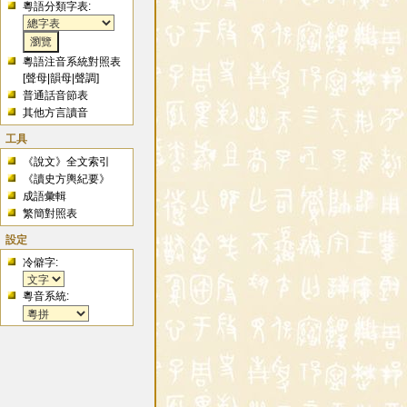
粵語分類字表:
粵語注音系統對照表
[
聲母
|
韻母
|
聲調
]
普通話音節表
其他方言讀音
工具
《說文》全文索引
《讀史方輿紀要》
成語彙輯
繁簡對照表
設定
冷僻字:
粵音系統: