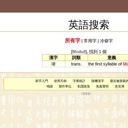
英語搜索
所有字
|
常用字
|
冷僻字
[
Mcdull
], 找到 1 個
漢字
詞類
意義
嘜
trans.
the
first
syllable
of
Mc
新手入門
使用凡例
字庫統計
隨機漢字
最近被搜索
鳴謝
製作單位
私隱政策
免責聲明
意見簿
（
管理員
）