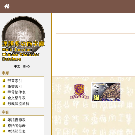
中文
ENG
字形
部首索引
筆畫索引
甲骨部件表
金文部件表
形義源流通解
字音
粵語音節表
粵語聲母表
粵語韻母表