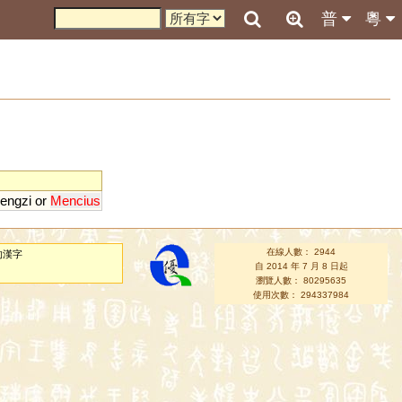
普
粵
engzi
or
Mencius
在線人數： 2944
的漢字
自 2014 年 7 月 8 日起
瀏覽人數： 80295635
使用次數： 294337984