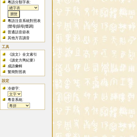
粵語分類字表:
粵語注音系統對照表
[
聲母
|
韻母
|
聲調
]
普通話音節表
其他方言讀音
工具
《說文》全文索引
《讀史方輿紀要》
成語彙輯
繁簡對照表
設定
冷僻字:
粵音系統: