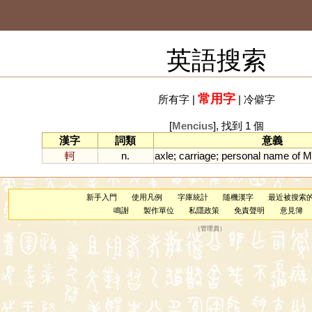
英語搜索
常用字
所有字
|
|
冷僻字
[
Mencius
], 找到 1 個
漢字
詞類
意義
軻
n.
axle
;
carriage
;
personal
name
of
M
新手入門
使用凡例
字庫統計
隨機漢字
最近被搜索
鳴謝
製作單位
私隱政策
免責聲明
意見簿
（
管理員
）