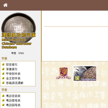
中文
ENG
字形
部首索引
筆畫索引
甲骨部件表
金文部件表
形義源流通解
字音
粵語音節表
粵語聲母表
粵語韻母表