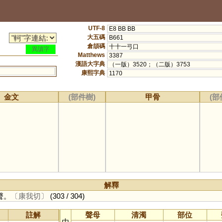
UTF-8
E8 BB BB
大五碼
B661
倉頡碼
十十一弓口
異讀字
Matthews
3387
漢語大字典
（一版）3520；（二版）3753
康熙字典
1170
金文
(部件樹)
甲骨
(部
解釋
聲。
〔康我切〕
(303 / 304)
註解
聲母
清濁
部位
中