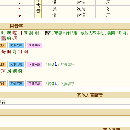
溪
次清
牙
古
溪
次清
牙
音
溪
次清
牙
同音字
柯
呵
噢
喔
珂
屙
錒
婀
轗軻
(形容車行顛簸，或喻人不得志，義同「坎坷」
匼
婐
痾
砢
同韻
同韻同調
同聲同調
呵
哿
舸
岢
坷
閜
o
1
「軻
」的異讀字
同韻
同韻同調
同聲同調
柯
珂
屙
婀
痾
o
1
「軻
」的異讀字
同韻
同韻同調
同聲同調
其他方言讀音
讀音
英文意義