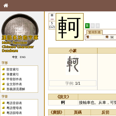
車
軻
159
5
繁
簡
港
(12)
繁簡對應
繁
簡
轲
小篆
中文
ENG
字形
部首索引
筆畫索引
甲骨部件表
字例:
1/1
金文部件表
形義源流通解
字音
《說文》
軻
接軸車也。从車，可
粵語音節表
粵語聲母表
《廣韻》
頁碼
反切
粵語韻母表