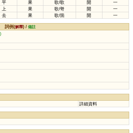
平
果
歌
/
歌
開
一
上
果
歌
/
哿
開
一
去
果
歌
/
箇
開
一
詞例(
) /
解釋
備註
)
詳細資料