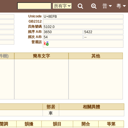
普
粵
Unicode
U+8EFB
GB2312
四角號碼
5102.0
頻序 A/B
3650
5422
頻次 A/B
54
--
普通話
k
件樹)
簡帛文字
其他
部居
相關異體
車
聲調
韻攝
韻目
開合
等第