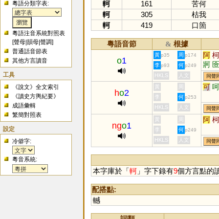
軻
161
苦何
粵語分類字表:
軻
305
枯我
軻
419
口箇
粵語注音系統對照表
[
聲母
|
韻母
|
聲調
]
粵語音節
根據
&
普通話音節表
阿
黃
周
p35
p174
o
1
其他方言讀音
牁
李
何
p93
p249
工具
HKLS
人文
同聲
可
《說文》全文索引
黃
周
h
o
2
《讀史方輿紀要》
李
何
p253
成語彙輯
HKLS
人文
同聲
繁簡對照表
阿
黃
周
ng
o
1
設定
李
何
p249
HKLS
人文
冷僻字:
同聲
粵音系統:
本字庫於「
軻
」字下錄有
9
個方言點的
配搭點:
轗
詞類