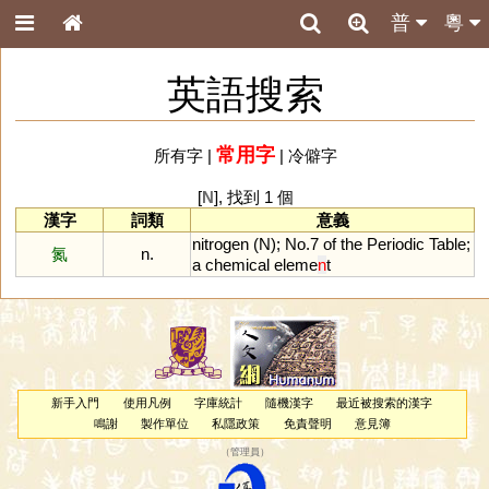
普
粵
英語搜索
常用字
所有字
|
|
冷僻字
[
N
], 找到 1 個
漢字
詞類
意義
nitrogen
(
N
);
No
.
7
of
the
Periodic
Table
;
氮
n.
a
chemical
eleme
n
t
新手入門
使用凡例
字庫統計
隨機漢字
最近被搜索的漢字
鳴謝
製作單位
私隱政策
免責聲明
意見簿
（
管理員
）