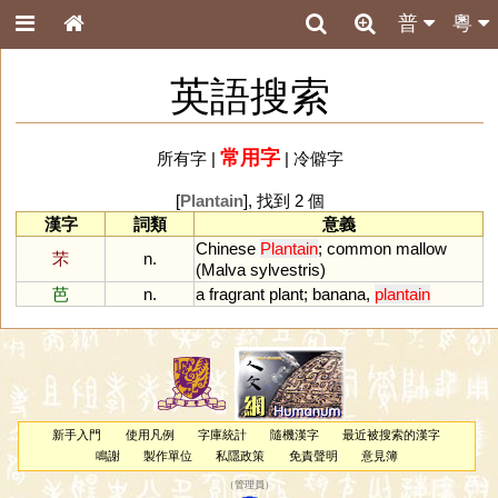
普
粵
英語搜索
常用字
所有字
|
|
冷僻字
[
Plantain
], 找到 2 個
漢字
詞類
意義
Chinese
Plantain
;
common
mallow
芣
n.
(
Malva
sylvestris
)
芭
n.
a
fragrant
plant
;
banana
,
plantain
新手入門
使用凡例
字庫統計
隨機漢字
最近被搜索的漢字
鳴謝
製作單位
私隱政策
免責聲明
意見簿
（
管理員
）