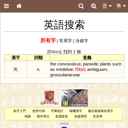
普
粵
英語搜索
所有字
|
常用字
|
冷僻字
[
Ribes
], 找到 1 個
漢字
詞類
意義
the
convovulvus
;
parasitic
plants
such
蔦
n.
as
mistletoe
;
Ribes
ambiguum
;
grossulariaceae
新手入門
使用凡例
字庫統計
隨機漢字
最近被搜索的漢字
鳴謝
製作單位
私隱政策
免責聲明
意見簿
（
管理員
）