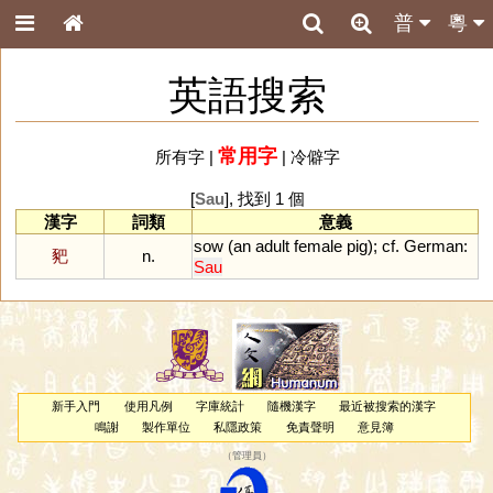
普
粵
英語搜索
常用字
所有字
|
|
冷僻字
[
Sau
], 找到 1 個
漢字
詞類
意義
sow
(
an
adult
female
pig
);
cf
.
German
:
豝
n.
Sau
新手入門
使用凡例
字庫統計
隨機漢字
最近被搜索的漢字
鳴謝
製作單位
私隱政策
免責聲明
意見簿
（
管理員
）