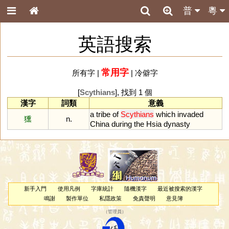
普
粵
英語搜索
常用字
所有字
|
|
冷僻字
[
Scythians
], 找到 1 個
漢字
詞類
意義
a
tribe
of
Scythians
which
invaded
獯
n.
China
during
the
Hsia
dynasty
新手入門
使用凡例
字庫統計
隨機漢字
最近被搜索的漢字
鳴謝
製作單位
私隱政策
免責聲明
意見簿
（
管理員
）