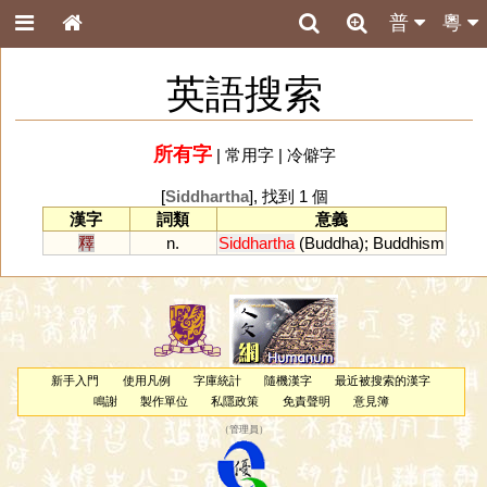
普
粵
英語搜索
所有字
|
常用字
|
冷僻字
[
Siddhartha
], 找到 1 個
漢字
詞類
意義
釋
n.
Siddhartha
(
Buddha
);
Buddhism
新手入門
使用凡例
字庫統計
隨機漢字
最近被搜索的漢字
鳴謝
製作單位
私隱政策
免責聲明
意見簿
（
管理員
）