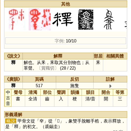
其他
字例:
10/10
《說文》
解釋
部居
相關異體
釋
解也。从釆，釆取其分別物也；从
釆
睪聲。
〔賞職切〕
(28 / 22)
《廣韻》
頁碼
反切
註解
釋
517
施隻
中
聲母
清濁
部位
聲調
韻攝
韻目
開合
等第
古
書
全清
齒
入
梗
清
/
昔
開
三
音
形義通解
略說:
甲骨文從「
㚔
」從「
𠬜
」，象雙手脫離手梏，表示釋放，
是「
釋
」的初文。（裘錫圭）