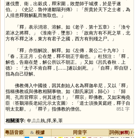
遂伐曹、衛，出穀戍，釋宋圍，敗楚師于城濮，於是乎遂
伯。」《史記．魯仲連鄒陽列傳》：「所貴於天下之士者，為
人排患釋難解亂而無取也。」
「
釋
」表示消溶、溶解。如《老子．第十五章》：「渙兮
若冰之將釋。」《淮南子．墜形》：「故南方有不死之草，北
方有不釋之冰，東方有君子之國，西方有刑殘之尸。」
「
釋
」亦指解說、解釋。如《左傳．襄公二十九年》：
「春，王正月，公在楚，釋不朝正于廟也。」杜預注：「釋，
解也，告廟在楚，解公所以不朝正。」又如《呂氏春秋．上
德》：「太子不肯自釋，[……]遂以劍死。」「自釋」即自辯，
指為自己辯解。
佛教傳入中國後，因其創始人名為釋迦牟尼，又以「
釋
」
指稱佛教或與佛教相關事物。如《顏氏家訓．歸心》：「歸
周、孔而背釋宗，何其迷也！」「釋宗」即佛教。又如宋梅堯
臣〈答鵝湖長老紹元示太玄圖〉：「道士須換黃庭經，釋子自
明太玄辭。」「釋子」指佛教的僧侶。
851 字
相關漢字:
㚔
,
𠬜
,
𠬞
,
執
,
擇
,
釆
,
睪
粵語音節
根據
同音字
詞例(
) /
&
解釋
備