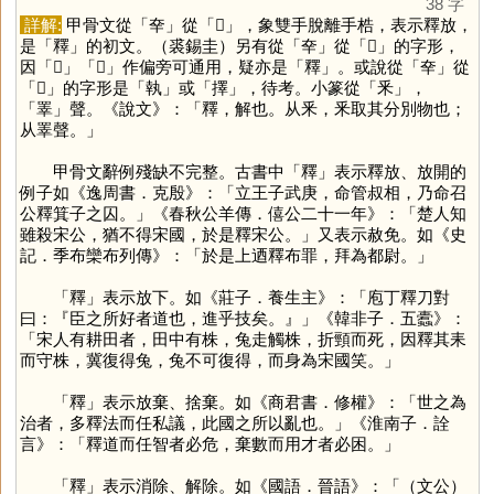
38 字
詳解:
甲骨文從「
㚔
」從「
𠬜
」，象雙手脫離手梏，表示釋放，
是「
釋
」的初文。（裘錫圭）另有從「
㚔
」從「
𠬞
」的字形，
因「
𠬞
」「
𠬜
」作偏旁可通用，疑亦是「
釋
」。或說從「
㚔
」從
「
𠬞
」的字形是「
執
」或「
擇
」，待考。小篆從「
釆
」，
「
睪
」聲。《說文》：「釋，解也。从釆，釆取其分別物也；
从睪聲。」
甲骨文辭例殘缺不完整。古書中「
釋
」表示釋放、放開的
例子如《逸周書．克殷》：「立王子武庚，命管叔相，乃命召
公釋箕子之囚。」《春秋公羊傳．僖公二十一年》：「楚人知
雖殺宋公，猶不得宋國，於是釋宋公。」又表示赦免。如《史
記．季布欒布列傳》：「於是上迺釋布罪，拜為都尉。」
「
釋
」表示放下。如《莊子．養生主》：「庖丁釋刀對
曰：『臣之所好者道也，進乎技矣。』」《韓非子．五蠹》：
「宋人有耕田者，田中有株，兔走觸株，折頸而死，因釋其耒
而守株，冀復得兔，兔不可復得，而身為宋國笑。」
「
釋
」表示放棄、捨棄。如《商君書．修權》：「世之為
治者，多釋法而任私議，此國之所以亂也。」《淮南子．詮
言》：「釋道而任智者必危，棄數而用才者必困。」
「
釋
」表示消除、解除。如《國語．晉語》：「（文公）