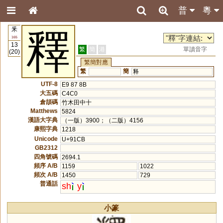
普
粵
釆
釋
165
13
繁
簡
港
單讀音字
(20)
繁簡對應
繁
簡
释
UTF-8
E9 87 8B
大五碼
C4C0
倉頡碼
竹木田中十
Matthews
5824
漢語大字典
（一版）3900；（二版）4156
康熙字典
1218
Unicode
U+91CB
GB2312
四角號碼
2694.1
頻序 A/B
1159
1022
頻次 A/B
1450
729
普通話
sh
y
小篆