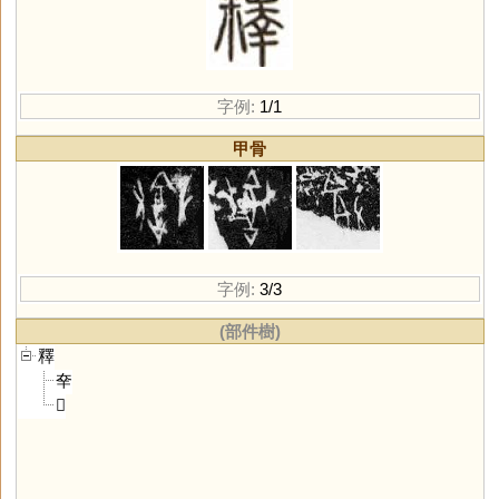
字例:
1/1
甲骨
字例:
3/3
(部件樹)
釋
㚔
𠬜