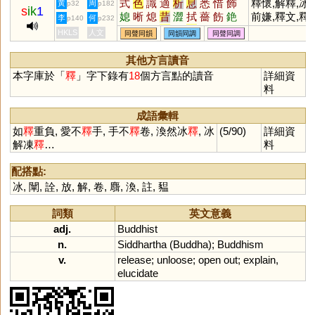
式
色
識
適
析
息
悉
惜
飾
釋懷,解釋,冰
黃
周
p32
p182
s
ik
1
媳
晰
熄
昔
澀
拭
薔
飭
銫
前嫌,釋文,釋
李
何
p140
p232
淅
蜥
軾
嗇
栻
奭
蟋
衋
皙
迦,釋疑,釋放,
HKLS
人文
同聲同韻
同韻同調
同聲同調
螫
窸
潟
襫
菥
骰
醳
腊
舄
釋例,保釋,稀
穡
赩
鄎
緆
螅
蒠
瘜
濇
蕮
釋,如釋重負,
其他方言讀音
轖
摵
适
獡
棤
烒
焟
晹
蜤
不釋卷
本字庫於「
釋
」字下錄有
18
個方言點的讀音
詳細資
鉽
蝷
鎴
料
成語彙輯
如
釋
重負, 愛不
釋
手, 手不
釋
卷, 渙然冰
釋
, 冰
(5/90)
詳細資
解凍
釋
…
料
配搭點:
冰
,
闡
,
詮
,
放
,
解
,
卷
,
麛
,
渙
,
註
,
豱
詞類
英文意義
adj.
Buddhist
n.
Siddhartha
(
Buddha
);
Buddhism
v.
release
;
unloose
;
open
out
;
explain
,
elucidate