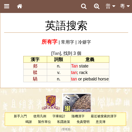
普
粵
英語搜索
所有字
|
常用字
|
冷僻字
[
Tan
], 找到 3 個
漢字
詞類
意義
郯
n.
Tan
state
鞣
v.
tan
;
rack
騧
n.
tan
or
piebald
horse
新手入門
使用凡例
字庫統計
隨機漢字
最近被搜索的漢字
鳴謝
製作單位
私隱政策
免責聲明
意見簿
（
管理員
）