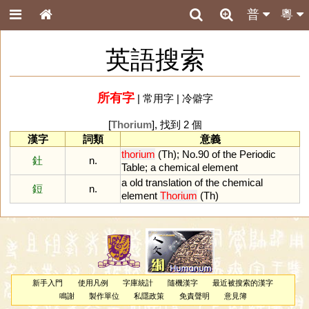
普
粵
英語搜索
所有字
|
常用字
|
冷僻字
[
Thorium
], 找到 2 個
漢字
詞類
意義
thorium
(
Th
);
No
.
90
of
the
Periodic
釷
n.
Table
;
a
chemical
element
a
old
translation
of
the
chemical
鋀
n.
element
Thorium
(
Th
)
新手入門
使用凡例
字庫統計
隨機漢字
最近被搜索的漢字
鳴謝
製作單位
私隱政策
免責聲明
意見簿